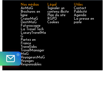
Nos médias
Légal
Utiles
AirMaG
Signaler un
Contact
Brochures en
contenu illicite
Publicité
ligne
Plan du site
Agenda
CruiseMaG
RGPD
La presse en
DestiMaG
Cookies
parle
Futuroscopie
La Travel Tech
LuxuryTravelMa
G
Partez en
France
TravelJobs
TravelManager
MaG
VoyageursMaG
Voyages
Responsables
Site certifié