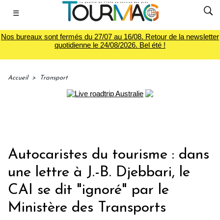
☰
Nos bureaux sont fermés du 27/07 au 16/08. Retour de la newsletter
quotidienne le 24/08/2026. Bel été !
Accueil
>
Transport
Autocaristes du tourisme : dans
une lettre à J.-B. Djebbari, le
CAI se dit "ignoré" par le
Ministère des Transports