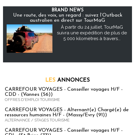
BRAND NEWS
Une route, des voix, un regard : suivez l’Outback
australien en direct sur TourMaG
À partir du 24 juillet, TourMaG
suivra une expédition de plus de
5 000 kilomètres à travers...
LES
ANNONCES
CARREFOUR VOYAGES - Conseiller voyages H/F -
CDD - (Vannes (56))
OFFRES D'EMPLOI TOURISME
CARREFOUR VOYAGES - Alternant(e) Chargé(e) de
ressources humaines H/F - (Massy/Evry (91))
ALTERNANCE / STAGES TOURISME
CARREFOUR VOYAGES - Conseiller voyages H/F -