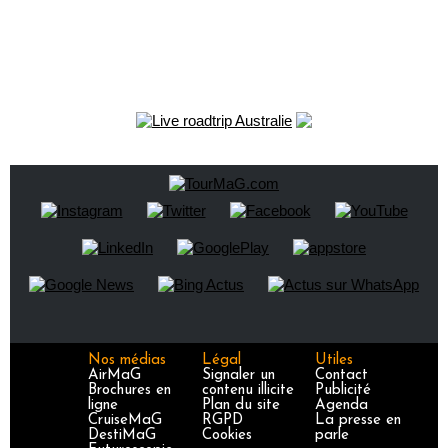
Nos médias
Légal
Utiles
AirMaG
Signaler un
Contact
Brochures en
contenu illicite
Publicité
ligne
Plan du site
Agenda
CruiseMaG
RGPD
La presse en
DestiMaG
Cookies
parle