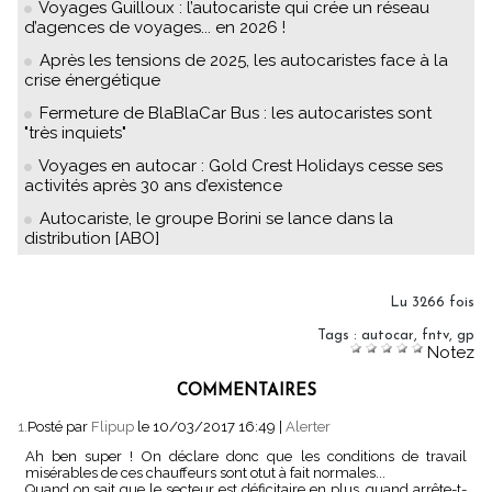
Voyages Guilloux : l’autocariste qui crée un réseau
d’agences de voyages... en 2026 !
Après les tensions de 2025, les autocaristes face à la
crise énergétique
Fermeture de BlaBlaCar Bus : les autocaristes sont
"très inquiets"
Voyages en autocar : Gold Crest Holidays cesse ses
activités après 30 ans d’existence
Autocariste, le groupe Borini se lance dans la
distribution [ABO]
Lu 3266 fois
Tags
:
autocar
,
fntv
,
gp
Notez
COMMENTAIRES
1.
Posté par
Flipup
le 10/03/2017 16:49
|
Alerter
Ah ben super ! On déclare donc que les conditions de travail
misérables de ces chauffeurs sont otut à fait normales...
Quand on sait que le secteur est déficitaire en plus, quand arrête-t-