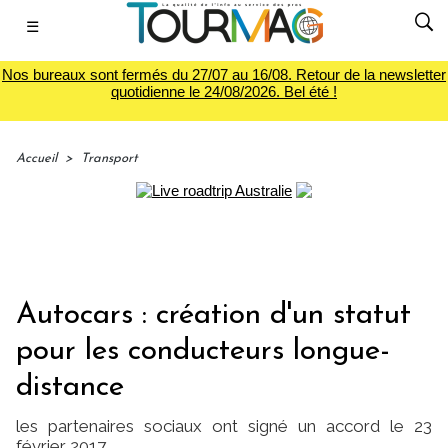
☰
Nos bureaux sont fermés du 27/07 au 16/08. Retour de la newsletter
quotidienne le 24/08/2026. Bel été !
Accueil
>
Transport
Autocars : création d'un statut
pour les conducteurs longue-
distance
les partenaires sociaux ont signé un accord le 23
février 2017