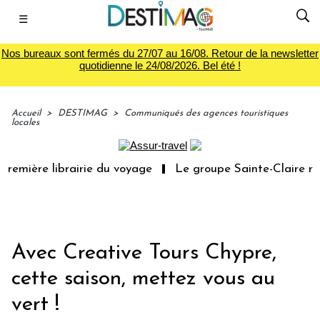
☰
Nos bureaux sont fermés du 27/07 au 16/08. Retour de la newsletter
quotidienne le 24/08/2026. Bel été !
Accueil
>
DESTIMAG
>
Communiqués des agences touristiques
locales
remière librairie du voyage
Le groupe Sainte-Claire rac
Avec Creative Tours Chypre,
cette saison, mettez vous au
vert !