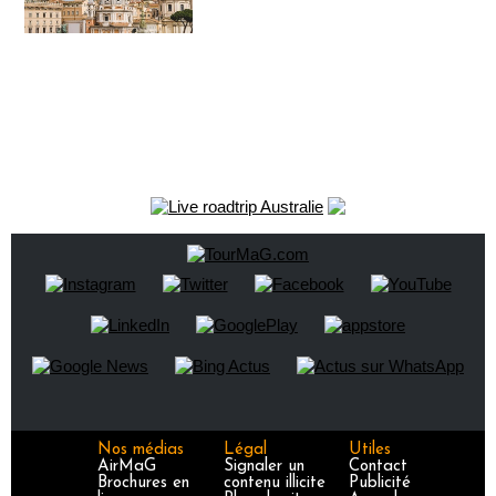
Nos médias
Légal
Utiles
AirMaG
Signaler un
Contact
Brochures en
contenu illicite
Publicité