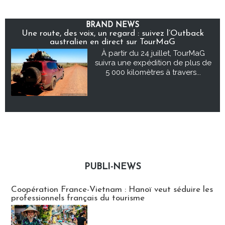
BRAND NEWS
Une route, des voix, un regard : suivez l’Outback
australien en direct sur TourMaG
À partir du 24 juillet, TourMaG
suivra une expédition de plus de
5 000 kilomètres à travers...
PUBLI-NEWS
Publi-news
Coopération France-Vietnam : Hanoï veut séduire les
professionnels français du tourisme