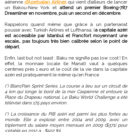
aérienne
d’Azerbaijan Airlines
qui vient d’ailleurs de lancer
un Bakou-New York et
attend un premier Boeing-787
Dreamliner en novembre, puis un second en décembre.
Rappelons quand même que grâce à un partenariat
poussé avec Turkish Airlines et Lufthansa, l
a capitale azéri
est accessible par Istanbul et Francfort moyennant une
escale… pas toujours très bien calibrée selon le point de
départ.
Enfin, last but not least : Baku ne signifie pas low cost ! En
effet, la monnaie locale (le Manat) vaut à quelques
centimes près 1 euro et le coût de la vie dans la capitale
azéri est pratiquement le même qu'en France.
(*) BlancPain Sprint Series. La course a lieu sur un circuit de
4 km qui longe le bord de la mer Caspienne et entoure la
Place du Drapeau national. Le Baku World Challenge a été
télévisé dans 175 pays environ.
(*) La croissance du PIB azéri est parmi les plus fortes au
monde. Elle a explosé entre 2004 and 2009, avec un
triplement du salaire moyen mensuel en 2009 ($371) pour
s'établir en 2012 à... $502 !
b[