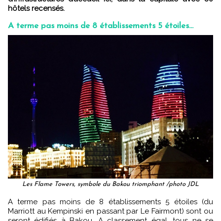
hôtels recensés.
A terme pas moins de 8 établissements 5 étoiles...
Les Flame Towers, symbole du Bakou triomphant /photo JDL
A terme pas moins de 8 établissements 5 étoiles (du
Marriott au Kempinski en passant par Le Fairmont) sont ou
seront édifiés à Bakou. A classement égal, tous ne se