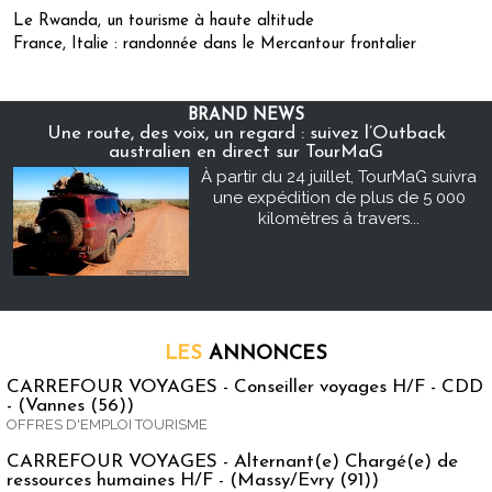
Le Rwanda, un tourisme à haute altitude
France, Italie : randonnée dans le Mercantour frontalier
BRAND NEWS
Une route, des voix, un regard : suivez l’Outback
australien en direct sur TourMaG
À partir du 24 juillet, TourMaG suivra
une expédition de plus de 5 000
kilomètres à travers...
LES
ANNONCES
CARREFOUR VOYAGES - Conseiller voyages H/F - CDD
- (Vannes (56))
OFFRES D'EMPLOI TOURISME
CARREFOUR VOYAGES - Alternant(e) Chargé(e) de
ressources humaines H/F - (Massy/Evry (91))