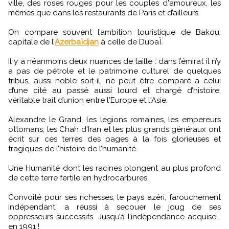
ville, des roses rouges pour les couples d'amoureux, les
mêmes que dans les restaurants de Paris et d’ailleurs.
On compare souvent l’ambition touristique de Bakou,
capitale de l’
Azerbaïdjan
à celle de DubaÏ.
Il y a néanmoins deux nuances de taille : dans l’émirat il n’y
a pas de pétrole et le patrimoine culturel de quelques
tribus, aussi noble soit-il, ne peut être comparé à celui
d’une cité au passé aussi lourd et chargé d’histoire,
véritable trait d’union entre l'Europe et l'Asie.
Alexandre le Grand, les légions romaines, les empereurs
ottomans, les Chah d'Iran et les plus grands généraux ont
écrit sur ces terres des pages à la fois glorieuses et
tragiques de l’histoire de l’humanité.
Une Humanité dont les racines plongent au plus profond
de cette terre fertile en hydrocarbures.
Convoité pour ses richesses, le pays azéri, farouchement
indépendant, a réussi à secouer le joug de ses
oppresseurs successifs. Jusqu’à l’indépendance acquise...
en 1991 !