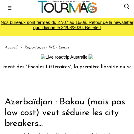
☰
Nos bureaux sont fermés du 27/07 au 16/08. Retour de la newsletter
quotidienne le 24/08/2026. Bel été !
Accueil
>
Reportages - WE - Loisirs
ales Littéraires", la première librairie du voyage
Le gr
Azerbaïdjan : Bakou (mais pas
low cost) veut séduire les city
breakers...