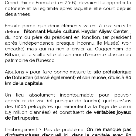
Grand Prix de Formule 1 en 2016), devraient lui apporter la
notoriété et la légitimité après laquelle elle court depuis
des années.
Ensuite parce que deux éléments valent à eux seuls le
détour :
l’étonnant Musée culturel Heydar Aliyev Center,
,
du nom du père du président en fonction, 1er président
après l'indépendance, presque inconnu (le Musée) (voir
encadré) mais qui n’a rien à envier au Guggenheim de
Bilbao, et la vieille ville et son mur d'enceinte classée au
patrimoine de l’Unesco.
Ajoutons-y pour faire bonne mesure le
site préhistorique
de Gobustan (classé également) et son musée, situés à 60
km de la capitale.
Un lieu absolument incontournable pour pouvoir
apprécier de visu (et presque de touchu) quelques’uns
des 6000 pétroglyfes qui remontent à la l’âge de pierre
(1,5 million d'années) et constituent de
véritables joyaux
de l’art rupestre.
L’hébergement ? Pas de problème.
On ne manque pas
d’infrastructures d’accueil ici, dans la capitale avec 80