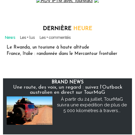
DERNIÈRE
HEURE
News
Les + lus
Les + commentés
Le Rwanda, un tourisme à haute altitude
France, Italie : randonnée dans le Mercantour frontalier
BRAND NEWS
Une route, des voix, un regard : suivez l’Outback
australien en direct sur TourMaG
À partir du 24 juillet, TourMaG
suivra une expédition de plus de
5 000 kilomètres à travers...