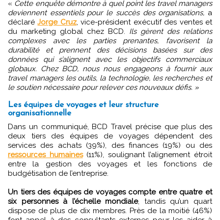
«
Cette enquête démontre à quel point les travel managers
deviennent essentiels pour le succès des organisations,
a
déclaré
Jorge Cruz
, vice-président exécutif des ventes et
du marketing global chez BCD.
Ils gèrent des relations
complexes avec les parties prenantes, favorisent la
durabilité et prennent des décisions basées sur des
données qui s’alignent avec les objectifs commerciaux
globaux. Chez BCD, nous nous engageons à fournir aux
travel managers les outils, la technologie, les recherches et
le soutien nécessaire pour relever ces nouveaux défis. »
Les équipes de voyages et leur structure
organisationnelle
Dans un communiqué, BCD Travel précise que plus des
deux tiers des équipes de voyages dépendent des
services des achats (39%), des finances (19%) ou des
ressources humaines
(11%), soulignant l’alignement étroit
entre la gestion des voyages et les fonctions de
budgétisation de l’entreprise.
Un tiers des équipes de voyages compte entre quatre et
six personnes à l’échelle mondiale
, tandis qu’un quart
dispose de plus de dix membres. Près de la moitié (46%)
font appel à des consultants externes pour les aider à