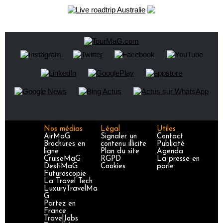
Nos médias
Légal
Utiles
AirMaG
Signaler un
Contact
Brochures en
contenu illicite
Publicité
ligne
Plan du site
Agenda
CruiseMaG
RGPD
La presse en
DestiMaG
Cookies
parle
Futuroscopie
La Travel Tech
LuxuryTravelMa
G
Partez en
France
TravelJobs