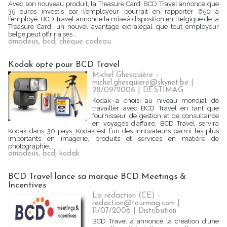
Avec son nouveau produit, la Treasure Card, BCD Travel annonce que
35 euros investis par l’employeur pourrait en rapporter 650 à
l’employé. BCD Travel annonce la mise à disposition en Belgique de la
Treasure Card, un nouvel avantage extralégal que tout employeur
belge peut offrir à ses...
amadeus
,
bcd
,
chèque cadeau
Kodak opte pour BCD Travel
Michel Ghesquière -
michel.ghesquiere@skynet.be |
28/09/2006
|
DESTIMAG
Kodak a choisi au niveau mondial de
travailler avec BCD Travel en tant que
fournisseur de gestion et de consultance
en voyages d’affaire. BCD Travel servira
Kodak dans 30 pays. Kodak est l’un des innovateurs parmi les plus
importants en imagerie, produits et services en matière de
photographie,...
amadeus
,
bcd
,
kodak
BCD Travel lance sa marque BCD Meetings &
Incentives
La rédaction (CE) -
redaction@tourmag.com |
11/07/2006
|
Distribution
BCD Travel a annoncé la création d’une