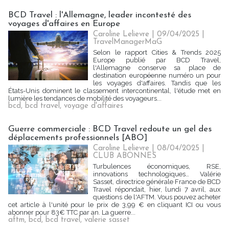
BCD Travel : l'Allemagne, leader incontesté des
voyages d'affaires en Europe
Caroline Lelievre
| 09/04/2025
|
TravelManagerMaG
Selon le rapport Cities & Trends 2025
Europe publié par BCD Travel,
l'Allemagne conserve sa place de
destination européenne numéro un pour
les voyages d'affaires. Tandis que les
États-Unis dominent le classement intercontinental, l'étude met en
lumière les tendances de mobilité des voyageurs...
bcd
,
bcd travel
,
voyage d'affaires
Guerre commerciale : BCD Travel redoute un gel des
déplacements professionnels [ABO]
Caroline Lelievre
| 08/04/2025
|
CLUB ABONNES
Turbulences économiques, RSE,
innovations technologiques… Valérie
Sasset, directrice générale France de BCD
Travel répondait, hier, lundi 7 avril, aux
questions de l'AFTM. Vous pouvez acheter
cet article à l'unité pour le prix de 3,99 € en cliquant ICI ou vous
abonner pour 83€ TTC par an. La guerre...
aftm
,
bcd
,
bcd travel
,
valerie sasset