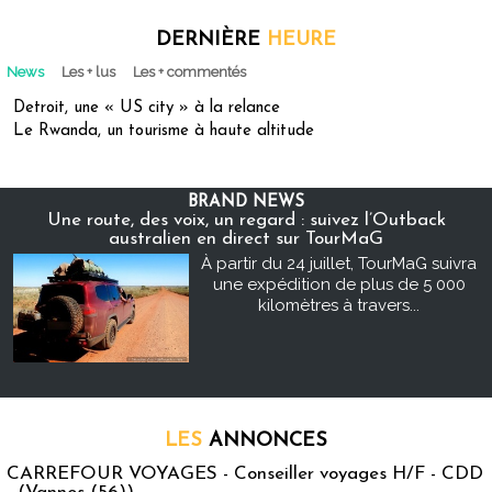
DERNIÈRE
HEURE
News
Les + lus
Les + commentés
Detroit, une « US city » à la relance
Le Rwanda, un tourisme à haute altitude
BRAND NEWS
Une route, des voix, un regard : suivez l’Outback
australien en direct sur TourMaG
À partir du 24 juillet, TourMaG suivra
une expédition de plus de 5 000
kilomètres à travers...
LES
ANNONCES
CARREFOUR VOYAGES - Conseiller voyages H/F - CDD