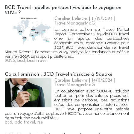
BCD Travel : quelles perspectives pour le voyage en
2025 ?
Caroline Lelievre
| 11/12/2024
|
TravelManagerMaG
La dernière édition du Travel Market
Report : Perspectives 2025 de BCD Travel
offre un aperçu des perspectives
économiques du marché du voyage pour
2025. BCD Travel, dans son dernier Travel
Market Report : Perspectives 2025 analyse les tendances et défis à
venir en 2025. Le rapport projette une...
2025
,
bcd
,
bcd travel
Calcul émission : BCD Travel s'associe à Squake
Caroline Lelievre
| 14/11/2024
|
TravelManagerMaG
En collaboration avec SQUAKE, solution
tout-en-un pour des calculs précis des
émissions de carbone, des réductions
et/ou des compensations automatisées,
BCD Travel propose une offre intégrée
pour un voyage d'affaires plus vert. BCD Travel annonce le lancement
de sa "solution de durabilité",...
bcd
,
bdc travel
,
rse