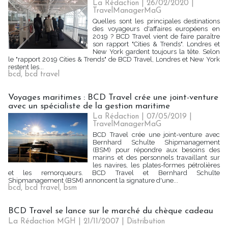
La Rédaction
| 26/02/2020
|
TravelManagerMaG
Quelles sont les principales destinations
des voyageurs d'affaires européens en
2019 ? BCD Travel vient de faire paraître
son rapport "Cities & Trends". Londres et
New York gardent toujours la tête. Selon
le "rapport 2019 Cities & Trends" de BCD Travel, Londres et New York
restent les...
bcd
,
bcd travel
Voyages maritimes : BCD Travel crée une joint-venture
avec un spécialiste de la gestion maritime
La Rédaction
| 07/05/2019
|
TravelManagerMaG
BCD Travel crée une joint-venture avec
Bernhard Schulte Shipmanagement
(BSM) pour répondre aux besoins des
marins et des personnels travaillant sur
les navires, les plates-formes pétrolières
et les remorqueurs. BCD Travel et Bernhard Schulte
Shipmanagement (BSM) annoncent la signature d'une...
bcd
,
bcd travel
,
bsm
BCD Travel se lance sur le marché du chèque cadeau
La Rédaction MGH | 21/11/2007
|
Distribution