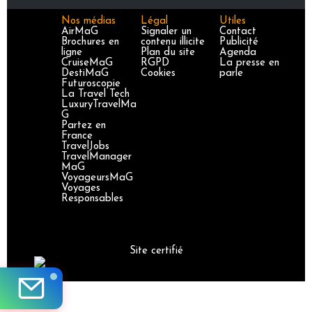
Nos médias
Légal
Utiles
AirMaG
Signaler un
Contact
Brochures en
contenu illicite
Publicité
ligne
Plan du site
Agenda
CruiseMaG
RGPD
La presse en
DestiMaG
Cookies
parle
Futuroscopie
La Travel Tech
LuxuryTravelMa
G
Partez en
France
TravelJobs
TravelManager
MaG
VoyageursMaG
Voyages
Responsables
Site certifié