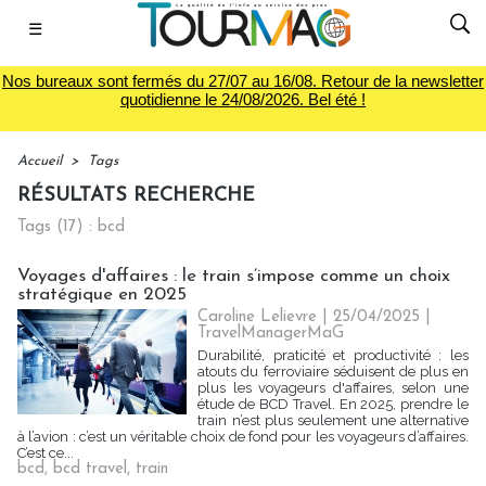
☰
Nos bureaux sont fermés du 27/07 au 16/08. Retour de la newsletter
quotidienne le 24/08/2026. Bel été !
Accueil
>
Tags
RÉSULTATS RECHERCHE
Tags (17) : bcd
Voyages d'affaires : le train s’impose comme un choix
stratégique en 2025
Caroline Lelievre
| 25/04/2025
|
TravelManagerMaG
Durabilité, praticité et productivité : les
atouts du ferroviaire séduisent de plus en
plus les voyageurs d'affaires, selon une
étude de BCD Travel. En 2025, prendre le
train n’est plus seulement une alternative
à l’avion : c’est un véritable choix de fond pour les voyageurs d’affaires.
C’est ce...
bcd
,
bcd travel
,
train