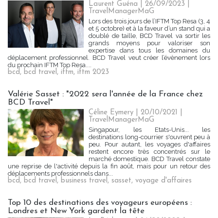
Laurent Guéna
| 26/09/2023
|
TravelManagerMaG
Lors des trois jours de l’IFTM Top Resa (3, 4
et 5 octobre) et à la faveur d’un stand qui a
doublé de taille, BCD Travel va sortir les
grands moyens pour valoriser son
expertise dans tous les domaines du
déplacement professionnel. BCD Travel veut créer l’évènement lors
du prochain IFTM Top Resa....
bcd
,
bcd travel
,
iftm
,
iftm 2023
Valérie Sasset : "2022 sera l'année de la France chez
BCD Travel"
Céline Eymery
| 20/10/2021
|
TravelManagerMaG
Singapour, les Etats-Unis... les
destinations long-courrier s'ouvrent peu à
peu. Pour autant, les voyages d'affaires
restent encore très concentrés sur le
marché domestique. BCD Travel constate
une reprise de l'activité depuis la fin août, mais pour un retour des
déplacements professionnels dans...
bcd
,
bcd travel
,
business travel
,
sasset
,
voyage d'affaires
Top 10 des destinations des voyageurs européens :
Londres et New York gardent la tête