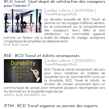
BCD Travel : Quel degré de satisfaction des voyageurs
pour l’aérien ?
Caroline Lelievre
| 24/10/2024
|
TravelManagerMaG
La dernière enquête de BCD Travel se
penche sur les voyages d'affaires aériens,
en se concentrant sur le comportement
des voyageurs, leurs défis et leur
satisfaction. La commodité apparaît
comme un facteur clé à toutes les étapes du voyage, soulignant
l'importance de simplifier les déplacements...
bcd
,
bcd travel
RSE : BCD Travel et Advito récompensés
Caroline Lelievre
| 11/06/2024
|
TravelManagerMaG
BCD Travel et Advito remportent des prix
pour leurs initiatives en matière de
durabilité lors du Sommet BTN 2024 sur
la durabilité. BCD Travel et Advito, sa
division de conseil, annoncent dans un
communiqué de presse avoir remporté plusieurs récompenses lors
du Sommet sur la durabilité organisé par...
advito
,
bcd
,
durabilité
,
rse
IFTM : BCD Travel organise sa journée des experts