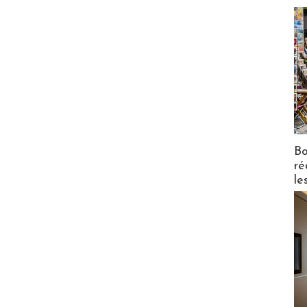
Bo
ré
le