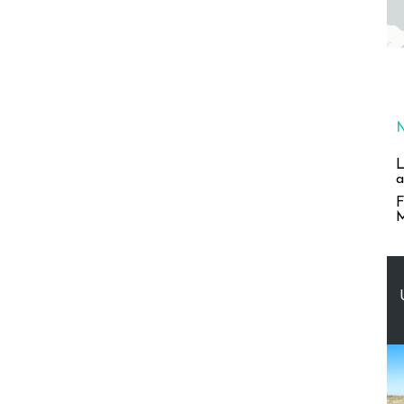
L
a
F
M