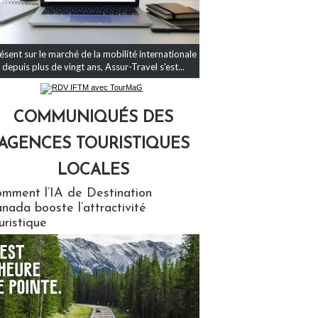
ésent sur le marché de la mobilité internationale
depuis plus de vingt ans, Assur-Travel s'est...
COMMUNIQUÉS DES
AGENCES TOURISTIQUES
LOCALES
qués des agences touristiques locales
mment l’IA de Destination
nada booste l’attractivité
uristique