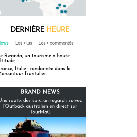
DERNIÈRE
HEURE
News
Les + lus
Les + commentés
e Rwanda, un tourisme à haute
ltitude
rance, Italie : randonnée dans le
ercantour frontalier
BRAND NEWS
Une route, des voix, un regard : suivez
l’Outback australien en direct sur
TourMaG