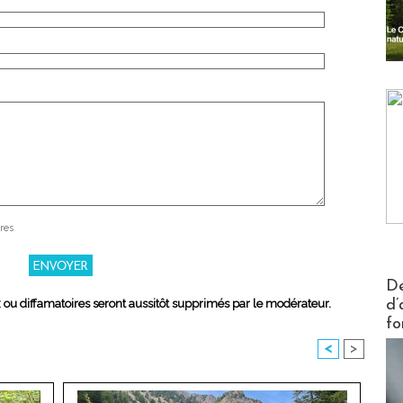
res
Actus V
De
d’
x ou diffamatoires seront aussitôt supprimés par le modérateur.
fo
<
>