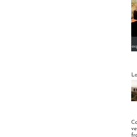
ex
Webinai
La
Publi-n
Co
ve
fr