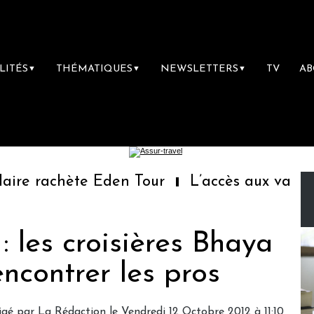
LITÉS
THÉMATIQUES
NEWSLETTERS
TV
A
▼
▼
▼
 rachète Eden Tour
L’accès aux vacances :
: les croisières Bhaya
encontrer les pros
igé par
La Rédaction
le Vendredi 12 Octobre 2012 à 11:10