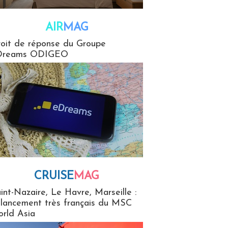
AIR
MAG
G
oit de réponse du Groupe
Dreams ODIGEO
CRUISE
MAG
MaG
int-Nazaire, Le Havre, Marseille :
 lancement très français du MSC
rld Asia