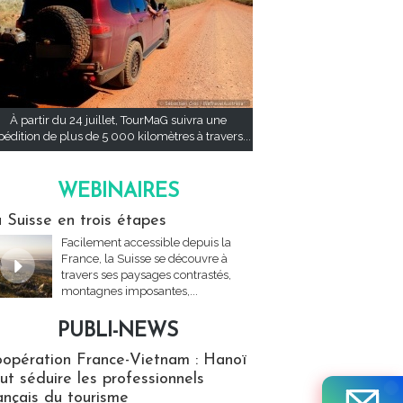
À partir du 24 juillet, TourMaG suivra une
pédition de plus de 5 000 kilomètres à travers...
WEBINAIRES
res
 Suisse en trois étapes
Facilement accessible depuis la
France, la Suisse se découvre à
travers ses paysages contrastés,
montagnes imposantes,...
PUBLI-NEWS
ews
opération France-Vietnam : Hanoï
ut séduire les professionnels
ançais du tourisme