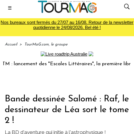
☰
Nos bureaux sont fermés du 27/07 au 16/08. Retour de la newsletter
quotidienne le 24/08/2026. Bel été !
Accueil
>
TourMaG.com, le groupe
ancement des "Escales Littéraires", la première librairie du
Bande dessinée Salomé : Raf, le
dessinateur de Léa sort le tome
2 !
La BD d'aventure qui initie à l'astrophysique !