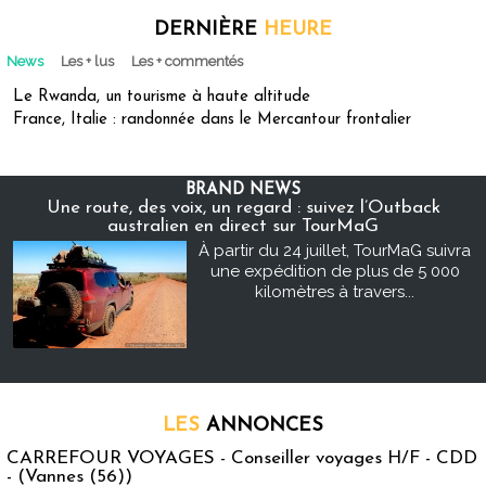
DERNIÈRE
HEURE
News
Les + lus
Les + commentés
Le Rwanda, un tourisme à haute altitude
France, Italie : randonnée dans le Mercantour frontalier
BRAND NEWS
Une route, des voix, un regard : suivez l’Outback
australien en direct sur TourMaG
À partir du 24 juillet, TourMaG suivra
une expédition de plus de 5 000
kilomètres à travers...
LES
ANNONCES
CARREFOUR VOYAGES - Conseiller voyages H/F - CDD
- (Vannes (56))