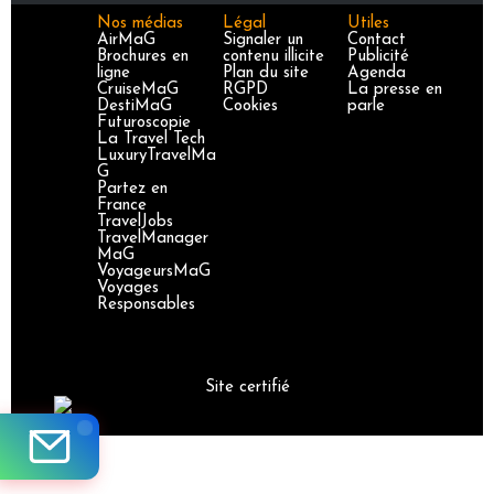
Nos médias
Légal
Utiles
AirMaG
Signaler un
Contact
Brochures en
contenu illicite
Publicité
ligne
Plan du site
Agenda
CruiseMaG
RGPD
La presse en
DestiMaG
Cookies
parle
Futuroscopie
La Travel Tech
LuxuryTravelMa
G
Partez en
France
TravelJobs
TravelManager
MaG
VoyageursMaG
Voyages
Responsables
Site certifié