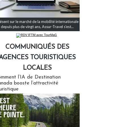
ésent sur le marché de la mobilité internationale
depuis plus de vingt ans, Assur-Travel s'est...
COMMUNIQUÉS DES
AGENCES TOURISTIQUES
LOCALES
qués des agences touristiques locales
mment l’IA de Destination
nada booste l’attractivité
uristique