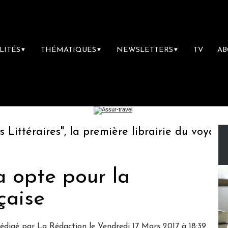
LITÉS
THÉMATIQUES
NEWSLETTERS
TV
A
▼
▼
▼
téraires", la première librairie du voyage
 opte pour la
çaise
édigé par
La Rédaction
le Vendredi 17 Mars 2017 à 18:39