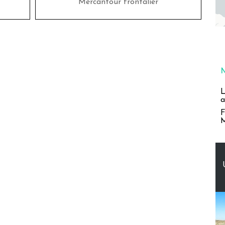
Mercantour frontalier
L
a
F
M