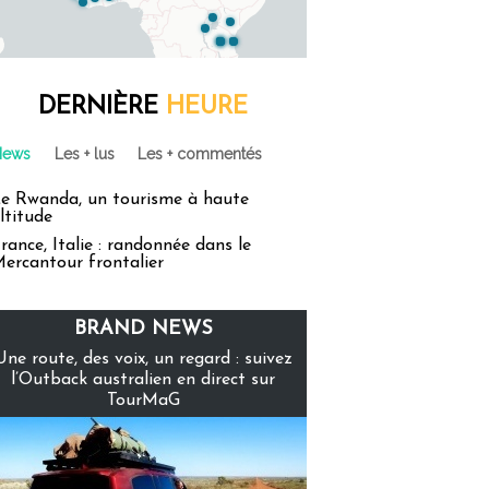
DERNIÈRE
HEURE
News
Les + lus
Les + commentés
e Rwanda, un tourisme à haute
ltitude
rance, Italie : randonnée dans le
ercantour frontalier
BRAND NEWS
Une route, des voix, un regard : suivez
l’Outback australien en direct sur
TourMaG