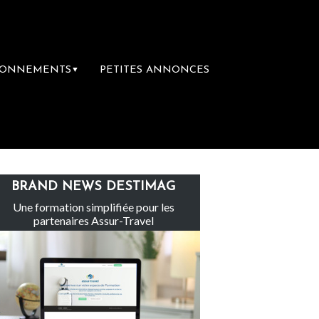
BONNEMENTS
PETITES ANNONCES
▼
Le groupe Sainte-Claire rachète Eden Tour
BRAND NEWS DESTIMAG
Une formation simplifiée pour les
partenaires Assur-Travel