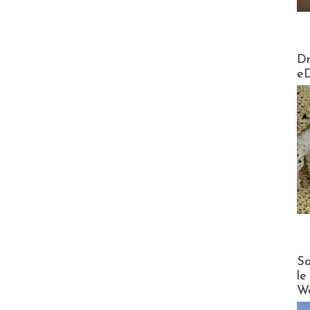
AirMa
Dr
e
Cruise
Sa
le
Wo