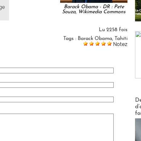
nge
Barack Obama - DR : Pete
Souza, Wikimedia Commons
Lu 2258 fois
Tags
:
Barack Obama
,
Tahiti
Notez
Actus V
De
d’
fo