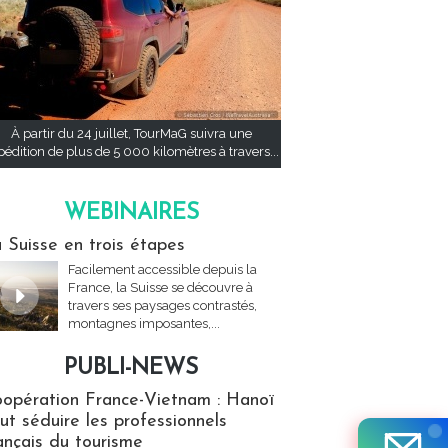
À partir du 24 juillet, TourMaG suivra une
pédition de plus de 5 000 kilomètres à travers...
WEBINAIRES
res
 Suisse en trois étapes
Facilement accessible depuis la
France, la Suisse se découvre à
travers ses paysages contrastés,
montagnes imposantes,...
PUBLI-NEWS
ews
opération France-Vietnam : Hanoï
ut séduire les professionnels
ançais du tourisme