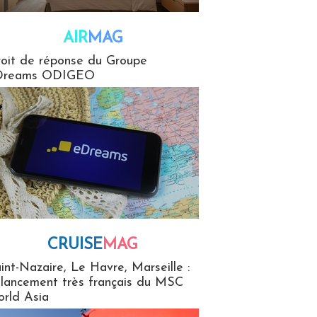
AIR
MAG
G
oit de réponse du Groupe
Dreams ODIGEO
CRUISE
MAG
MaG
int-Nazaire, Le Havre, Marseille :
 lancement très français du MSC
rld Asia