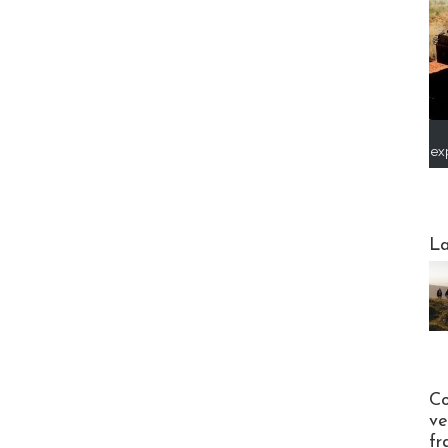
ex
Webinai
La
Publi-n
Co
ve
fr