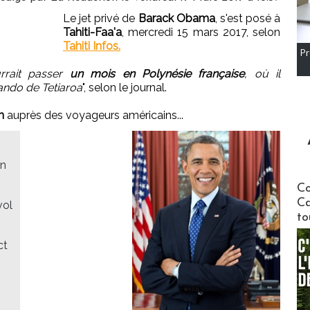
Le jet privé de
Barack Obama
, s'est posé à
Tahiti-Faa'a
, mercredi 15 mars 2017, selon
Tahiti Infos.
Pr
rrait passer
un mois en Polynésie française
, où il
ando de Tetiaroa
", selon le journal.
n
auprès des voyageurs américains...
en
Communi
Co
Ca
vol
to
ct