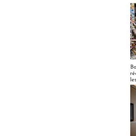
Bo
ré
le