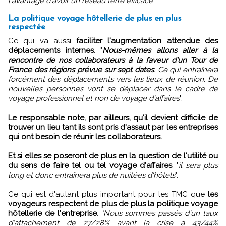
l'avantage d'avoir un réseau ferré efficace
".
La politique voyage hôtellerie de plus en plus
respectée
Ce qui va aussi
faciliter l'augmentation attendue des
déplacements internes
. "
Nous-mêmes allons aller à la
rencontre de nos collaborateurs à la faveur d'un Tour de
France des régions prévue sur sept dates
. Ce qui entraînera
forcément des déplacements vers les lieux de réunion. De
nouvelles personnes vont se déplacer dans le cadre de
voyage professionnel et non de voyage d'affaires
".
Le responsable note, par ailleurs, qu'il devient difficile de
trouver un lieu tant ils sont pris d'assaut par les entreprises
qui ont besoin de réunir les collaborateurs.
Et si elles se poseront de plus en la question de l'utilité ou
du sens de faire tel ou tel voyage d'affaires
, "
il sera plus
long et donc entraînera plus de nuitées d'hôtels
".
Ce qui est d'autant plus important pour les TMC que
les
voyageurs respectent de plus de plus la politique voyage
hôtellerie de l'entreprise
.
"Nous sommes passés d'un taux
d'attachement de 27/28% avant la crise à 43/44%