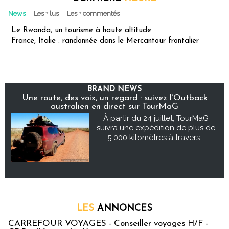
News
Les + lus
Les + commentés
Le Rwanda, un tourisme à haute altitude
France, Italie : randonnée dans le Mercantour frontalier
BRAND NEWS
Une route, des voix, un regard : suivez l’Outback
australien en direct sur TourMaG
À partir du 24 juillet, TourMaG
suivra une expédition de plus de
5 000 kilomètres à travers...
LES
ANNONCES
CARREFOUR VOYAGES - Conseiller voyages H/F -