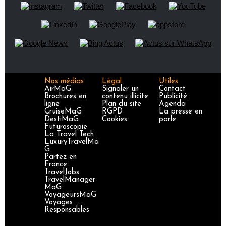
Nos médias
Légal
Utiles
AirMaG
Signaler un
Contact
Brochures en
contenu illicite
Publicité
ligne
Plan du site
Agenda
CruiseMaG
RGPD
La presse en
DestiMaG
Cookies
parle
Futuroscopie
La Travel Tech
LuxuryTravelMa
G
Partez en
France
TravelJobs
TravelManager
MaG
VoyageursMaG
Voyages
Responsables