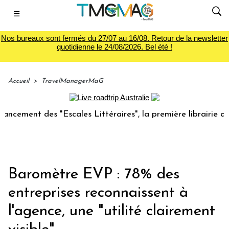
☰
Nos bureaux sont fermés du 27/07 au 16/08. Retour de la newsletter
quotidienne le 24/08/2026. Bel été !
Accueil
>
TravelManagerMaG
nt des "Escales Littéraires", la première librairie du voyag
Baromètre EVP : 78% des
entreprises reconnaissent à
l'agence, une "utilité clairement