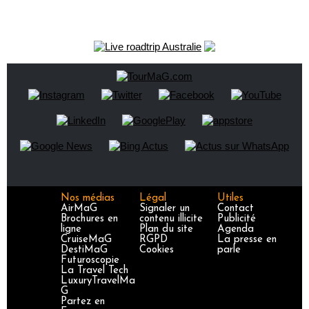
Nos médias
Légal
Utiles
AirMaG
Signaler un
Contact
Brochures en
contenu illicite
Publicité
ligne
Plan du site
Agenda
CruiseMaG
RGPD
La presse en
DestiMaG
Cookies
parle
Futuroscopie
La Travel Tech
LuxuryTravelMa
G
Partez en