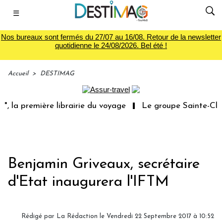
☰
Nos bureaux sont fermés du 27/07 au 16/08. Retour de la newsletter
quotidienne le 24/08/2026. Bel été !
Accueil
>
DESTIMAG
 la première librairie du voyage
Le groupe Sainte-Clair
Benjamin Griveaux, secrétaire
d'Etat inaugurera l'IFTM
Rédigé par
La Rédaction
le Vendredi 22 Septembre 2017 à 10:52