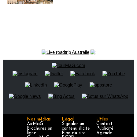
Nos médias
Légal
Utiles
AirMaG
Signaler un
Contact
Brochures en
contenu illicite
Publicité
ligne
Plan du site
Agenda