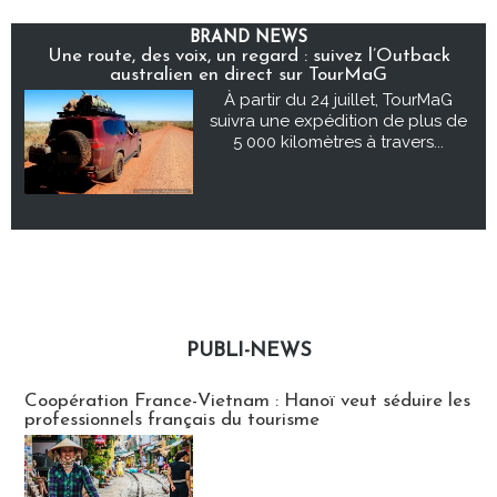
BRAND NEWS
Une route, des voix, un regard : suivez l’Outback
australien en direct sur TourMaG
À partir du 24 juillet, TourMaG
suivra une expédition de plus de
5 000 kilomètres à travers...
PUBLI-NEWS
Publi-news
Coopération France-Vietnam : Hanoï veut séduire les
professionnels français du tourisme