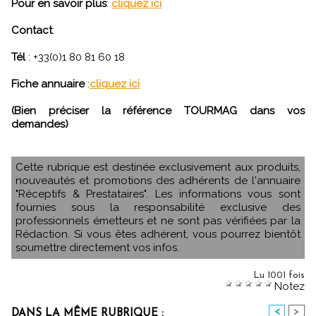
Pour en savoir plus
:
cliquez ici
Contact
:
Tél
: +33(0)1 80 81 60 18
Fiche annuaire
:
cliquez ici
(Bien préciser la référence TOURMAG dans vos
demandes)
Cette rubrique est destinée exclusivement aux produits,
nouveautés et promotions des adhérents de l'annuaire
"Réceptifs & Prestataires". Les informations vous sont
fournies sous la responsabilité exclusive des
professionnels émetteurs et ne sont pas vérifiées par la
Rédaction. Si vous êtes adhérent, vous pourrez bientôt
soumettre directement vos infos.
Lu 1001 fois
Notez
<
>
DANS LA MÊME RUBRIQUE :