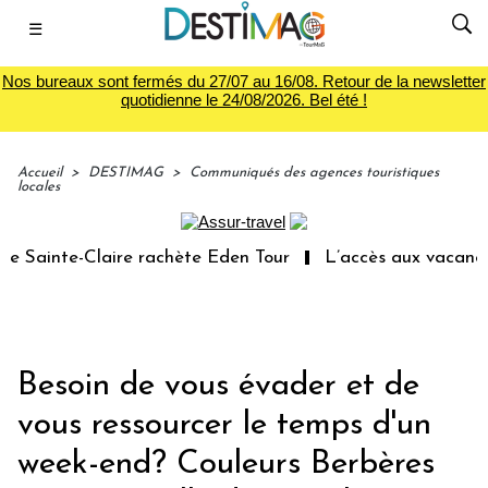
☰
Nos bureaux sont fermés du 27/07 au 16/08. Retour de la newsletter
quotidienne le 24/08/2026. Bel été !
Accueil
>
DESTIMAG
>
Communiqués des agences touristiques
locales
 Sainte-Claire rachète Eden Tour
L’accès aux vacances 
Besoin de vous évader et de
vous ressourcer le temps d'un
week-end? Couleurs Berbères