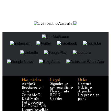
Nos médias
Légal
Utiles
AirMaG
Signaler un
Contact
Brochures en
contenu illicite
Publicité
ligne
Plan du site
Agenda
CruiseMaG
RGPD
La presse en
DestiMaG
Cookies
parle
Futuroscopie
La Travel Tech
LuxuryTravelMa