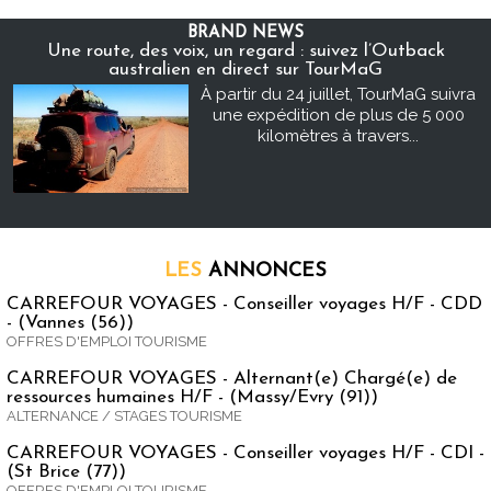
BRAND NEWS
Une route, des voix, un regard : suivez l’Outback
australien en direct sur TourMaG
À partir du 24 juillet, TourMaG suivra
une expédition de plus de 5 000
kilomètres à travers...
LES
ANNONCES
CARREFOUR VOYAGES - Conseiller voyages H/F - CDD
- (Vannes (56))
OFFRES D'EMPLOI TOURISME
CARREFOUR VOYAGES - Alternant(e) Chargé(e) de
ressources humaines H/F - (Massy/Evry (91))
ALTERNANCE / STAGES TOURISME
CARREFOUR VOYAGES - Conseiller voyages H/F - CDI -
(St Brice (77))
OFFRES D'EMPLOI TOURISME