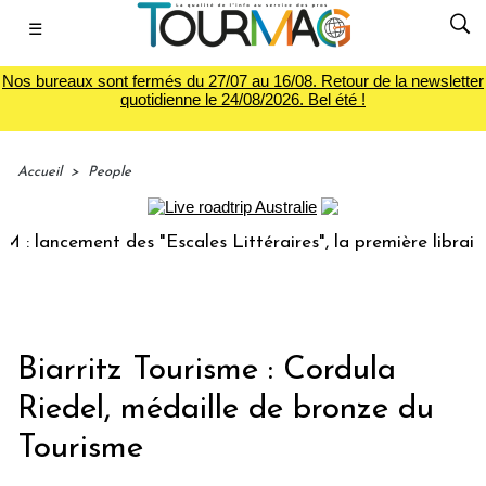
☰
Nos bureaux sont fermés du 27/07 au 16/08. Retour de la newsletter
quotidienne le 24/08/2026. Bel été !
Accueil
>
People
lancement des "Escales Littéraires", la première librairie 
Biarritz Tourisme : Cordula
Riedel, médaille de bronze du
Tourisme