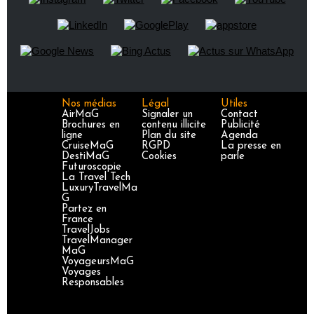
Nos médias
Légal
Utiles
AirMaG
Signaler un
Contact
Brochures en
contenu illicite
Publicité
ligne
Plan du site
Agenda
CruiseMaG
RGPD
La presse en
DestiMaG
Cookies
parle
Futuroscopie
La Travel Tech
LuxuryTravelMa
G
Partez en
France
TravelJobs
TravelManager
MaG
VoyageursMaG
Voyages
Responsables