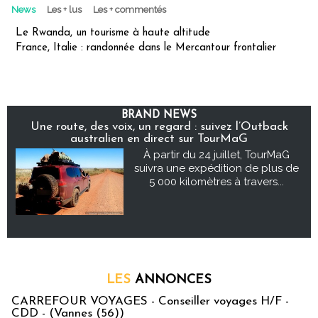
News
Les + lus
Les + commentés
Le Rwanda, un tourisme à haute altitude
France, Italie : randonnée dans le Mercantour frontalier
BRAND NEWS
Une route, des voix, un regard : suivez l’Outback
australien en direct sur TourMaG
À partir du 24 juillet, TourMaG
suivra une expédition de plus de
5 000 kilomètres à travers...
LES
ANNONCES
CARREFOUR VOYAGES - Conseiller voyages H/F -
CDD - (Vannes (56))