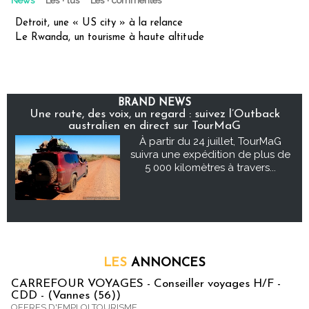
News
Les + lus
Les + commentés
Detroit, une « US city » à la relance
Le Rwanda, un tourisme à haute altitude
BRAND NEWS
Une route, des voix, un regard : suivez l’Outback
australien en direct sur TourMaG
À partir du 24 juillet, TourMaG
suivra une expédition de plus de
5 000 kilomètres à travers...
LES
ANNONCES
CARREFOUR VOYAGES - Conseiller voyages H/F -
CDD - (Vannes (56))
OFFRES D'EMPLOI TOURISME