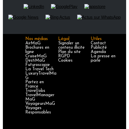
Nos médias
Légal
Utiles
AirMaG
Signaler un
Contact
Brochures en
contenu illicite
Publicité
ligne
Plan du site
Agenda
CruiseMaG
RGPD
La presse en
DestiMaG
Cookies
parle
Futuroscopie
La Travel Tech
LuxuryTravelMa
G
Partez en
France
TravelJobs
TravelManager
MaG
VoyageursMaG
Voyages
Responsables