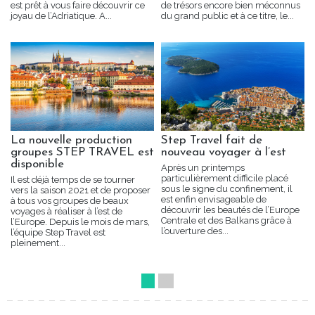
est prêt à vous faire découvrir ce
de trésors encore bien méconnus
joyau de l’Adriatique. A...
du grand public et à ce titre, le...
La nouvelle production
Step Travel fait de
groupes STEP TRAVEL est
nouveau voyager à l’est
disponible
Après un printemps
particulièrement difficile placé
Il est déjà temps de se tourner
sous le signe du confinement, il
vers la saison 2021 et de proposer
est enfin envisageable de
à tous vos groupes de beaux
découvrir les beautés de l’Europe
voyages à réaliser à l’est de
Centrale et des Balkans grâce à
l’Europe. Depuis le mois de mars,
l’ouverture des...
l’équipe Step Travel est
pleinement...
1
2