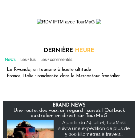
DERNIÈRE
HEURE
News
Les + lus
Les + commentés
Le Rwanda, un tourisme à haute altitude
France, Italie : randonnée dans le Mercantour frontalier
BRAND NEWS
Une route, des voix, un regard : suivez l’Outback
australien en direct sur TourMaG
À partir du 24 juillet, TourMaG
suivra une expédition de plus de
5 000 kilomètres à travers...