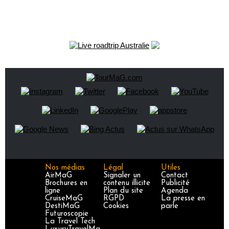
Nos médias
Légal
Utiles
AirMaG
Signaler un
Contact
Brochures en
contenu illicite
Publicité
ligne
Plan du site
Agenda
CruiseMaG
RGPD
La presse en
DestiMaG
Cookies
parle
Futuroscopie
La Travel Tech