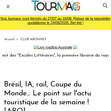
☰
Nos bureaux sont fermés du 27/07 au 16/08. Retour de la newsletter
quotidienne le 24/08/2026. Bel été !
Accueil
>
CLUB ABONNES
ttéraires", la première librairie du voyage
Le groupe Sa
Brésil, IA, rail, Coupe du
Monde... Le point sur l'actu
touristique de la semaine !