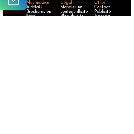
Nos médias
Légal
Utiles
AirMaG
Signaler un
Contact
Brochures en
contenu illicite
Publicité
ligne
Plan du site
Agenda
CruiseMaG
RGPD
La presse en
DestiMaG
Cookies
parle
Futuroscopie
La Travel Tech
LuxuryTravelMa
G
Partez en
France
TravelJobs
TravelManager
MaG
VoyageursMaG
Voyages
Responsables
Site certifié