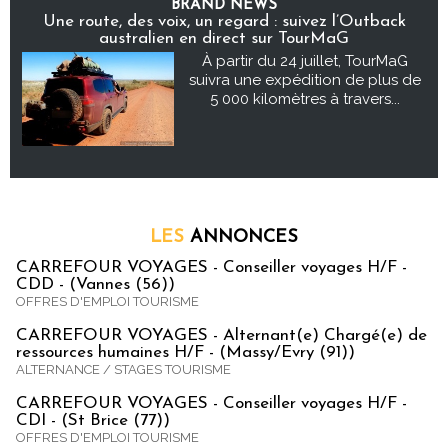
BRAND NEWS
Une route, des voix, un regard : suivez l’Outback
australien en direct sur TourMaG
À partir du 24 juillet, TourMaG
suivra une expédition de plus de
5 000 kilomètres à travers...
LES
ANNONCES
CARREFOUR VOYAGES - Conseiller voyages H/F -
CDD - (Vannes (56))
OFFRES D'EMPLOI TOURISME
CARREFOUR VOYAGES - Alternant(e) Chargé(e) de
ressources humaines H/F - (Massy/Evry (91))
ALTERNANCE / STAGES TOURISME
CARREFOUR VOYAGES - Conseiller voyages H/F -
CDI - (St Brice (77))
OFFRES D'EMPLOI TOURISME