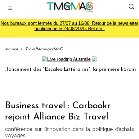
☰
Nos bureaux sont fermés du 27/07 au 16/08. Retour de la newsletter
quotidienne le 24/08/2026. Bel été !
Accueil
>
TravelManagerMaG
ncement des "Escales Littéraires", la première librairie du 
Business travel : Carbookr
rejoint Alliance Biz Travel
conférence sur l’innovation dans la politique d’achats
voyages