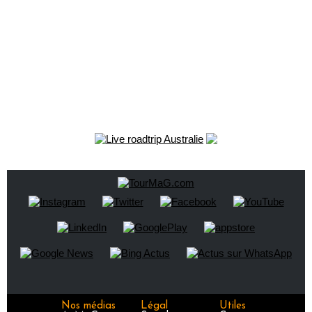
Nos médias
Légal
Utiles