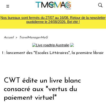
☰
Nos bureaux sont fermés du 27/07 au 16/08. Retour de la newsletter
quotidienne le 24/08/2026. Bel été !
Accueil
>
TravelManagerMaG
ancement des "Escales Littéraires", la première librairie du
CWT édite un livre blanc
consacré aux "vertus du
paiement virtuel"