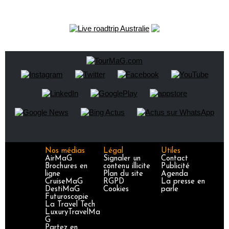
Nos médias
Légal
Utiles
AirMaG
Signaler un
Contact
Brochures en
contenu illicite
Publicité
ligne
Plan du site
Agenda
CruiseMaG
RGPD
La presse en
DestiMaG
Cookies
parle
Futuroscopie
La Travel Tech
LuxuryTravelMa
G
Partez en