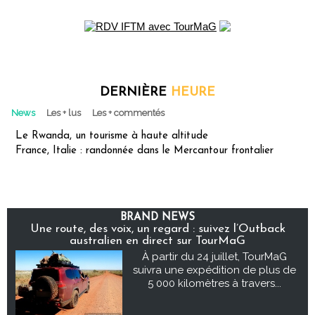
DERNIÈRE
HEURE
News
Les + lus
Les + commentés
Le Rwanda, un tourisme à haute altitude
France, Italie : randonnée dans le Mercantour frontalier
BRAND NEWS
Une route, des voix, un regard : suivez l’Outback
australien en direct sur TourMaG
À partir du 24 juillet, TourMaG
suivra une expédition de plus de
5 000 kilomètres à travers...