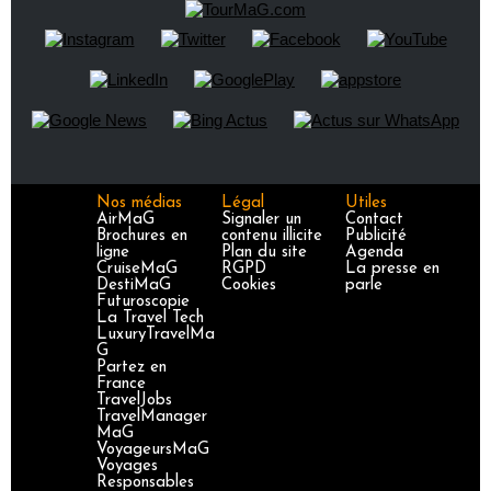
Nos médias
Légal
Utiles
AirMaG
Signaler un
Contact
Brochures en
contenu illicite
Publicité
ligne
Plan du site
Agenda
CruiseMaG
RGPD
La presse en
DestiMaG
Cookies
parle
Futuroscopie
La Travel Tech
LuxuryTravelMa
G
Partez en
France
TravelJobs
TravelManager
MaG
VoyageursMaG
Voyages
Responsables