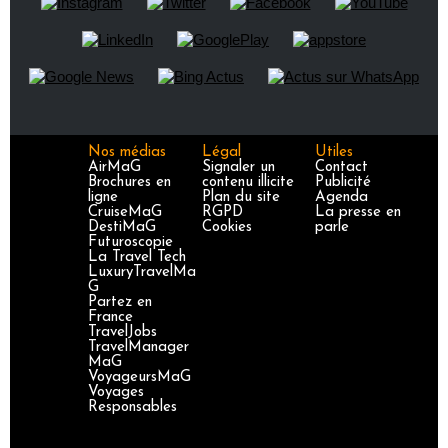
Nos médias
Légal
Utiles
AirMaG
Signaler un
Contact
Brochures en
contenu illicite
Publicité
ligne
Plan du site
Agenda
CruiseMaG
RGPD
La presse en
DestiMaG
Cookies
parle
Futuroscopie
La Travel Tech
LuxuryTravelMa
G
Partez en
France
TravelJobs
TravelManager
MaG
VoyageursMaG
Voyages
Responsables