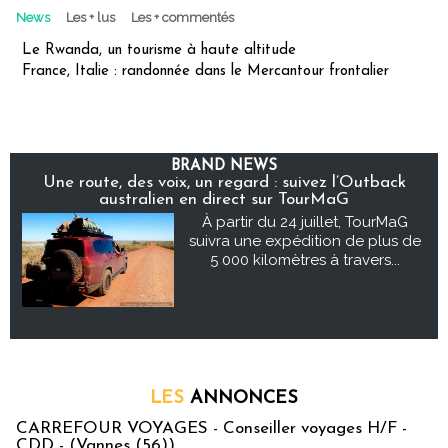
News
Les + lus
Les + commentés
Le Rwanda, un tourisme à haute altitude
France, Italie : randonnée dans le Mercantour frontalier
BRAND NEWS
Une route, des voix, un regard : suivez l’Outback
australien en direct sur TourMaG
À partir du 24 juillet, TourMaG
suivra une expédition de plus de
5 000 kilomètres à travers...
LES
ANNONCES
CARREFOUR VOYAGES - Conseiller voyages H/F -
CDD - (Vannes (56))