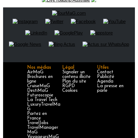
Nos médias
Légal
Utiles
AirMaG
Signaler un
Contact
Brochures en
contenu illicite
Publicité
ligne
Plan du site
Agenda
CruiseMaG
RGPD
La presse en
DestiMaG
Cookies
parle
Futuroscopie
La Travel Tech
LuxuryTravelMa
G
Partez en
France
TravelJobs
TravelManager
MaG
VoyageursMaG