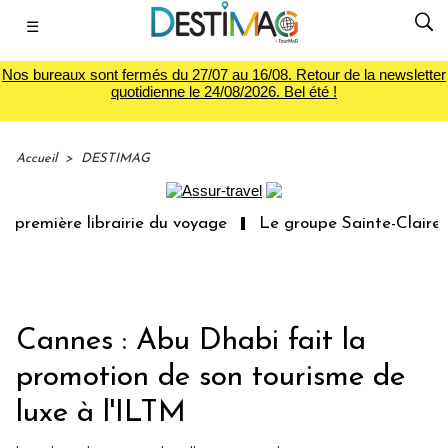
☰
Nos bureaux sont fermés du 27/07 au 16/08. Retour de la newsletter
quotidienne le 24/08/2026. Bel été !
Accueil
>
DESTIMAG
 première librairie du voyage
Le groupe Sainte-Claire r
Cannes : Abu Dhabi fait la
promotion de son tourisme de
luxe à l'ILTM