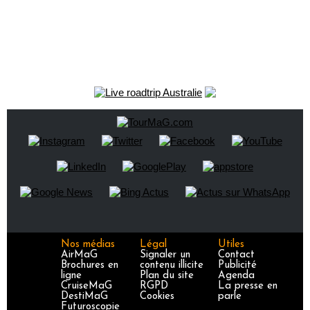
Nos médias
Légal
Utiles
AirMaG
Signaler un
Contact
Brochures en
contenu illicite
Publicité
ligne
Plan du site
Agenda
CruiseMaG
RGPD
La presse en
DestiMaG
Cookies
parle
Futuroscopie