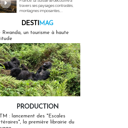
France, la Suisse se découvre à
travers ses paysages contrastés,
montagnes imposantes,...
DESTI
MAG
MAG
 Rwanda, un tourisme à haute
titude
PRODUCTION
ion
TM : lancement des "Escales
ttéraires", la première librairie du