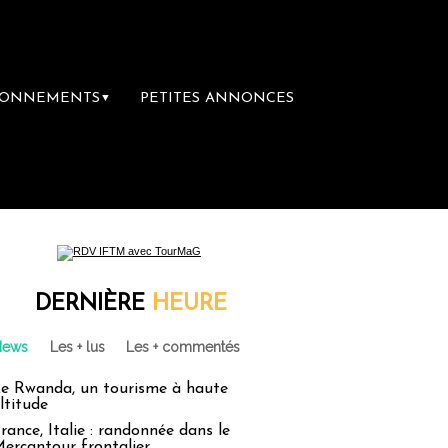
BONNEMENTS
PETITES ANNONCES
▼
 première librairie du voyage
Le groupe Sa
DERNIÈRE
HEURE
News
Les + lus
Les + commentés
e Rwanda, un tourisme à haute
ltitude
rance, Italie : randonnée dans le
ercantour frontalier