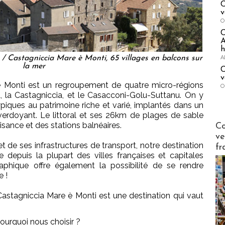
C
v
O
A
h
A
/ Castagniccia Mare è Monti, 65 villages en balcons sur
la mer
C
v
 è Monti est un regroupement de quatre micro-régions
O
, la Castagniccia, et le Casacconi-Golu-Suttanu. On y
iques au patrimoine riche et varié, implantés dans un
verdoyant. Le littoral et ses 26km de plages de sable
Publi-n
isance et des stations balnéaires.
Co
ve
t de ses infrastructures de transport, notre destination
fr
e depuis la plupart des villes françaises et capitales
aphique offre également la possibilité de se rendre
e !
Castagniccia Mare è Monti est une destination qui vaut