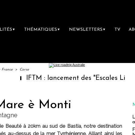
LITÉS
THÉMATIQUES
NEWSLETTERS
TV
A
▼
▼
▼
n France
>
Corse
IFTM : lancement des "Escales Littéraires", la
Mare è Monti
ntagne
L
a
e de Beauté à 20km au sud de Bastia, notre destination
F
és au-dessus de la mer Tyrrhénienne. Alliant ainsi les
M