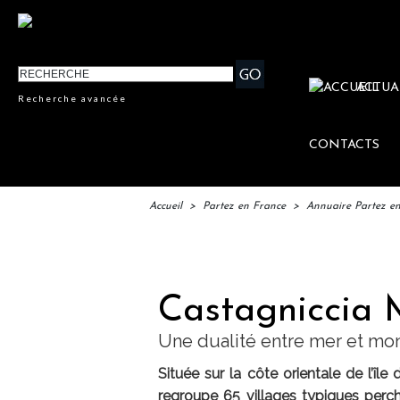
ACTUA
Recherche avancée
CONTACTS
Accueil
>
Partez en France
>
Annuaire Partez e
Castagniccia 
Une dualité entre mer et mo
Située sur la côte orientale de l’îl
regroupe 65 villages typiques perch