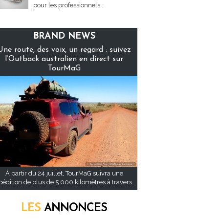
pour les professionnels...
BRAND NEWS
Une route, des voix, un regard : suivez
l’Outback australien en direct sur
TourMaG
À partir du 24 juillet, TourMaG suivra une
pédition de plus de 5 000 kilomètres à travers...
LES
ANNONCES