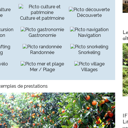
re
Découverte
Culture et patrimoine
DESTI
Le
ion
Gastronomie
Navigation
al
ng
Randonnée
Snorkeling
Mer / Plage
Villages
Product
IF
Li