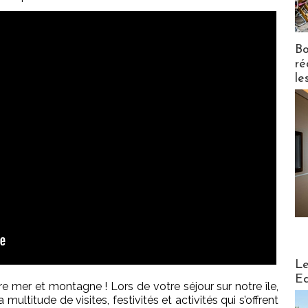
Bo
ré
le
Distribu
Le
Ed
re mer et montagne ! Lors de votre séjour sur notre île,
multitude de visites, festivités et activités qui s’offrent