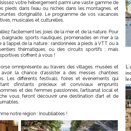
choisissez votre hébergement parmi une vaste gamme de
 les pieds dans l’eau ou nichés dans les montagnes, et
pruntes d’originalité. Le programme de vos vacances
tives, musicales et culturelles.
 alliez facilement les joies de la mer et de la nature. Pour
e, baignade, sports nautiques, promenades en mer à la
e à l’appel de la nature : randonnées à pieds à VTT ou à
entiers thématiques, ou des circuits sportifs ; mais
ortives s’offrent à vous !
Partez
 corse omniprésente au travers des villages, musées et
L’
z avoir la chance d'assister à des messes chantées
in
s. Les différents festivals, foires et évènements qui
le
tant d’instants précieux et conviviaux emprunts
s hommes et des femmes passionnés, l’artisanat local et
tache vous feront découvrir une destination d’art et de
ournables.
e notre région : inoubliables !