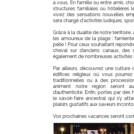
à vous. En famille ou entre amis, 
structures familiales ou hôtelières
vivez des sensations nouvelles em
sera chargé d'activités ludiques, spor
Grâce à la dualité de notre territoire,
les amoureux de la plage : farnient
pelle ! Pour ceux souhaitant répondr
cheval sur d’anciens canaux, des s
également de nombreuses activités sp
Par ailleurs, découvrez une culture
édifices religieux où vous pourre
traditionnelles ou à des procession
animent notre région seront au
d’authenticité. Enfin, portés par de
le savoir-faire ancestral qui s’y at
plaisirs gustatifs aux saveurs incont
Vos prochaines vacances seront comm