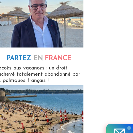
PARTEZ
EN
FRANCE
 en France
accès aux vacances : un droit
achevé totalement abandonné par
s politiques français !