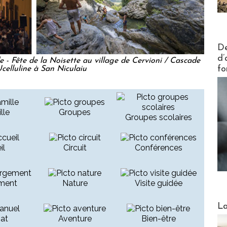
Actus V
De
d’
 - Fête de la Noisette au village de Cervioni / Cascade
fo
Ucelluline à San Niculaiu
lle
Groupes
Groupes scolaires
il
Circuit
Conférences
ment
Nature
Visite guidée
Webinai
La
nat
Aventure
Bien-être