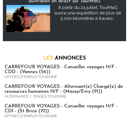
australien en direct sur TourMaG
À partir du 24 juillet, TourMaG
suivra une expédition de plus de
5 000 kilomètres à travers...
LES
ANNONCES
CARREFOUR VOYAGES - Conseiller voyages H/F -
CDD - (Vannes (56))
OFFRES D'EMPLOI TOURISME
CARREFOUR VOYAGES - Alternant(e) Chargé(e) de
ressources humaines H/F - (Massy/Evry (91))
ALTERNANCE / STAGES TOURISME
CARREFOUR VOYAGES - Conseiller voyages H/F -
CDI - (St Brice (77))
OFFRES D'EMPLOI TOURISME