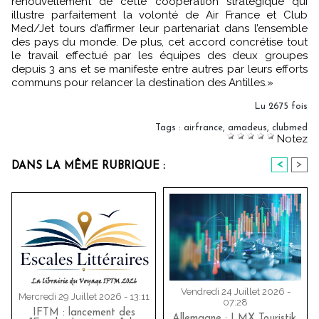
renouvellement de cette coopération stratégique qui
illustre parfaitement la volonté de Air France et Club
Med/Jet tours d’affirmer leur partenariat dans l’ensemble
des pays du monde. De plus, cet accord concrétise tout
le travail effectué par les équipes des deux groupes
depuis 3 ans et se manifeste entre autres par leurs efforts
communs pour relancer la destination des Antilles.»
Lu 2675 fois
Tags
:
airfrance
,
amadeus
,
clubmed
Notez
<
>
DANS LA MÊME RUBRIQUE :
Vendredi 24 Juillet 2026 -
Mercredi 29 Juillet 2026 - 13:11
07:28
IFTM : lancement des
Allemagne : LMX Touristik,