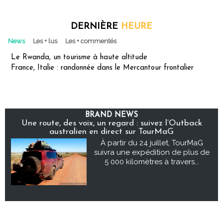
DERNIÈRE
HEURE
News
Les + lus
Les + commentés
Le Rwanda, un tourisme à haute altitude
France, Italie : randonnée dans le Mercantour frontalier
BRAND NEWS
Une route, des voix, un regard : suivez l’Outback
australien en direct sur TourMaG
À partir du 24 juillet, TourMaG
suivra une expédition de plus de
5 000 kilomètres à travers...