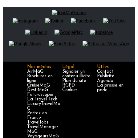
Nos médias
Légal
Utiles
AirMaG
Signaler un
Contact
Brochures en
contenu illicite
Publicité
ligne
Plan du site
Agenda
CruiseMaG
RGPD
La presse en
DestiMaG
Cookies
parle
Futuroscopie
La Travel Tech
LuxuryTravelMa
G
Partez en
France
TravelJobs
TravelManager
MaG
VoyageursMaG