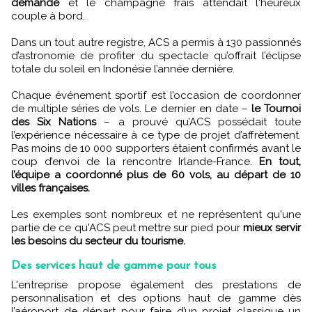
demande
et le champagne frais attendait l'heureux
couple à bord.
Dans un tout autre registre, ACS a permis à 130 passionnés
d’astronomie de profiter du spectacle qu’offrait l’éclipse
totale du soleil en Indonésie l’année dernière.
Chaque événement sportif est l’occasion de coordonner
de multiple séries de vols. Le dernier en date –
le Tournoi
des Six Nations
– a prouvé qu’ACS possédait toute
l’expérience nécessaire à ce type de projet d’affrètement.
Pas moins de 10 000 supporters étaient confirmés avant le
coup d’envoi de la rencontre Irlande-France.
En tout,
l’équipe a coordonné plus de 60 vols, au départ de 10
villes françaises.
Les exemples sont nombreux et ne représentent qu'une
partie de ce qu'ACS peut mettre sur pied pour
mieux servir
les besoins du secteur du tourisme.
Des services haut de gamme pour tous
L'entreprise propose également des prestations de
personnalisation et des options haut de gamme dès
l’aéroport de départ pour faire d’un projet classique un