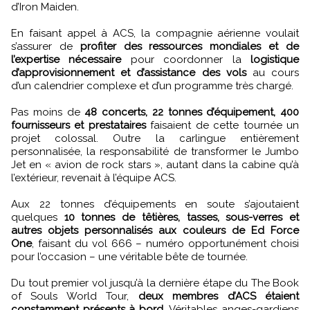
d’Iron Maiden.
En faisant appel à ACS, la compagnie aérienne voulait
s’assurer de
profiter des ressources mondiales et de
l’expertise nécessaire
pour coordonner la
logistique
d’approvisionnement et d’assistance des vols
au cours
d’un calendrier complexe et d’un programme très chargé.
Pas moins de
48 concerts, 22 tonnes d’équipement, 400
fournisseurs et prestataires
faisaient de cette tournée un
projet colossal. Outre la carlingue entièrement
personnalisée, la responsabilité de transformer le Jumbo
Jet en « avion de rock stars », autant dans la cabine qu’à
l’extérieur, revenait à l’équipe ACS.
Aux 22 tonnes d’équipements en soute s’ajoutaient
quelques
10 tonnes de têtières, tasses, sous-verres et
autres objets personnalisés aux couleurs de Ed Force
One
, faisant du vol 666 – numéro opportunément choisi
pour l’occasion – une véritable bête de tournée.
Du tout premier vol jusqu’à la dernière étape du The Book
of Souls World Tour,
deux membres d’ACS étaient
constamment présents à bord.
Véritables anges-gardiens