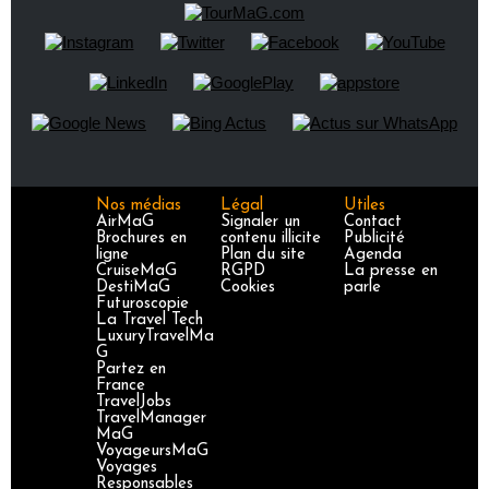
Nos médias
Légal
Utiles
AirMaG
Signaler un
Contact
Brochures en
contenu illicite
Publicité
ligne
Plan du site
Agenda
CruiseMaG
RGPD
La presse en
DestiMaG
Cookies
parle
Futuroscopie
La Travel Tech
LuxuryTravelMa
G
Partez en
France
TravelJobs
TravelManager
MaG
VoyageursMaG
Voyages
Responsables