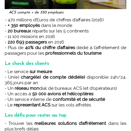
ACS compte + de 350 employés
- 470 millions d’Euros de chiffres d’affaires (2016)
-
+ 350 employés
dans le monde
-
20 bureaux
répartis sur les 5 continents
- 11 100 missions en 2016
-
220 693 passagers
en 2016
- Plus de
40% du chiffre d’affaires
dédié à l’affrètement de
passagers pour les
professionnels du tourisme
Le check des clients
- Le service
sur mesure
- Un(e)
chargé(e) de compte dédié(e)
disponible 24h/24,
365 jours par an
- Un
réseau mon
dial de bureaux ACS (et d’opérateurs)
- Un accès à
50 000 avions et hélicoptères
- Un service interne de
conformité et de sécurité
- Le
representant ACS
sur les vols affrétés
Les défis pour rester au top
- Trouver les
meilleures solutions d’affrètement
dans les
plus brefs délais