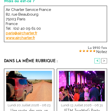
Mais où est-ce ?
Air Charter Service France
82, rue Beaubourg
75003 Paris
France
Tél : (01) 40 09 61 00
paris@aircharter.fr
www.aircharter.fr
Lu 2950 fois
Notez
<
>
DANS LA MÊME RUBRIQUE :
Lundi 20 Juillet 2026 - 06:23
Lundi 13 Juillet 2026 - 06:31
Une route, des voix, un
IFTM TourMaG Party