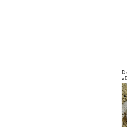
AirMa
Dr
e