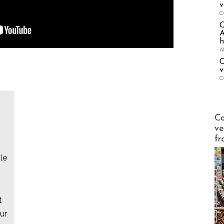
v
O
A
h
A
C
v
O
Publi-n
Co
ve
fr
le
t
ur