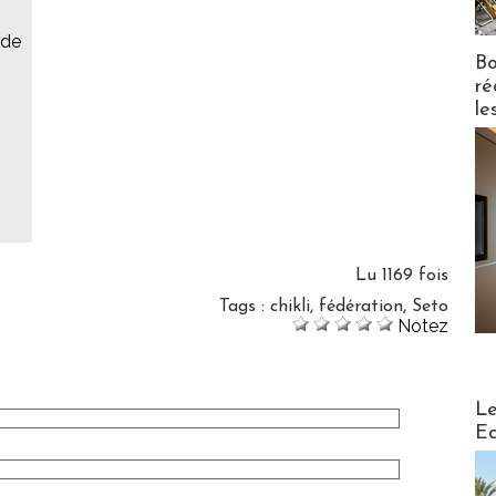
 de
Bo
ré
le
Lu 1169 fois
Tags
:
chikli
,
fédération
,
Seto
Notez
Distribu
Le
Ed