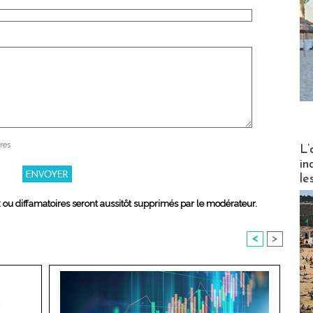
Partez
res
L’
in
le
x ou diffamatoires seront aussitôt supprimés par le modérateur.
<
>