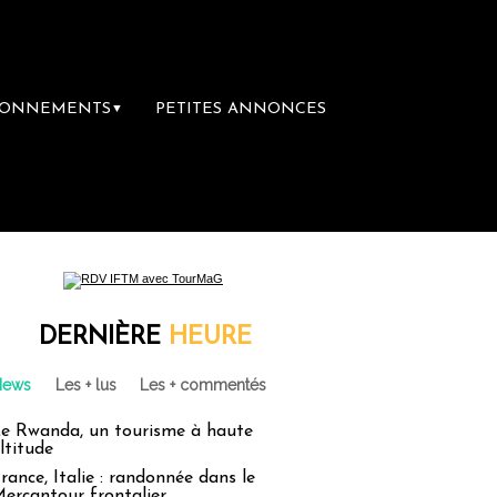
BONNEMENTS
PETITES ANNONCES
▼
DERNIÈRE
HEURE
News
Les + lus
Les + commentés
e Rwanda, un tourisme à haute
ltitude
rance, Italie : randonnée dans le
ercantour frontalier