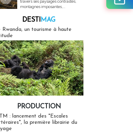
travers ses paysages contrastés,
montagnes imposantes,...
DESTI
MAG
MAG
 Rwanda, un tourisme à haute
titude
PRODUCTION
ion
TM : lancement des "Escales
ttéraires", la première librairie du
oyage