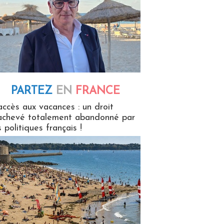
PARTEZ
EN
FRANCE
 en France
accès aux vacances : un droit
achevé totalement abandonné par
s politiques français !