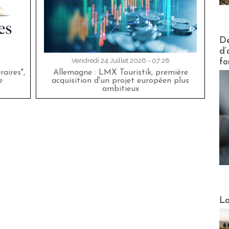
Actus V
De
d’
Vendredi 24 Juillet 2026 - 07:28
fo
aires",
Allemagne : LMX Touristik, première
e
acquisition d'un projet européen plus
ambitieux
Webinai
La