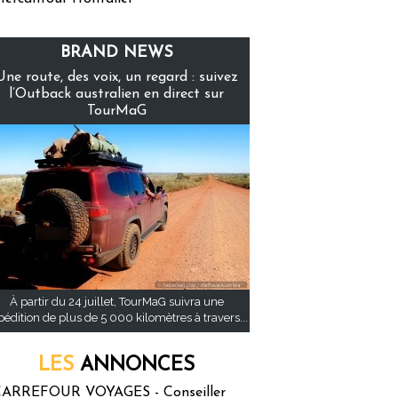
BRAND NEWS
Une route, des voix, un regard : suivez
l’Outback australien en direct sur
TourMaG
À partir du 24 juillet, TourMaG suivra une
pédition de plus de 5 000 kilomètres à travers...
LES
ANNONCES
ARREFOUR VOYAGES - Conseiller