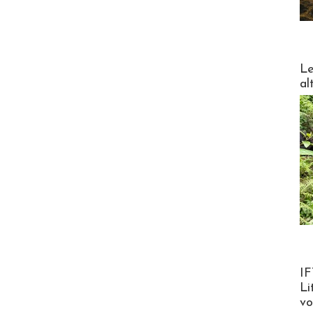
DESTI
Le
al
Product
IF
Li
v