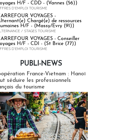
oyages H/F - CDD - (Vannes (56))
FFRES D'EMPLOI TOURISME
CARREFOUR VOYAGES -
lternant(e) Chargé(e) de ressources
umaines H/F - (Massy/Evry (91))
LTERNANCE / STAGES TOURISME
ARREFOUR VOYAGES - Conseiller
oyages H/F - CDI - (St Brice (77))
FFRES D'EMPLOI TOURISME
PUBLI-NEWS
ews
opération France-Vietnam : Hanoï
ut séduire les professionnels
ançais du tourisme