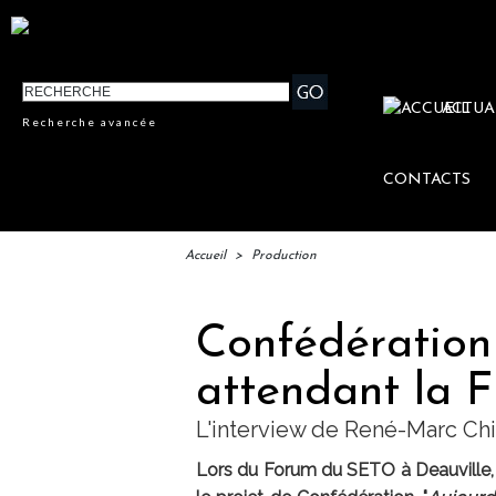
ACTUA
Recherche avancée
CONTACTS
Accueil
>
Production
Confédération 
attendant la F
L'interview de René-Marc Chi
Lors du Forum du SETO à Deauville, R