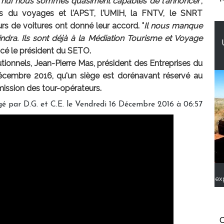
'hui nous sommes quasiment capables de l'annoncer
",
ses du voyages et l'APST, l'UMIH, la FNTV, le SNRT
urs de voitures ont donné leur accord. "
Il nous manque
indra. Ils sont déjà à la Médiation Tourisme et Voyage
ancé le président du SETO.
ionnels, Jean-Pierre Mas, président des Entreprises du
cembre 2016, qu'un siège est dorénavant réservé au
ission des tour-opérateurs.
é par D.G. et C.E. le Vendredi 16 Décembre 2016 à 06:57
ex
C