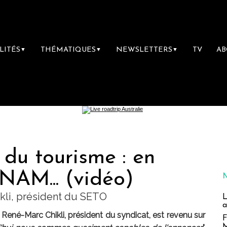
LITÉS
THÉMATIQUES
NEWSLETTERS
TV
A
▼
▼
▼
du tourisme : en
NAM... (vidéo)
kli, président du SETO
L
a
ené-Marc Chikli, président du syndicat, est revenu sur
F
M