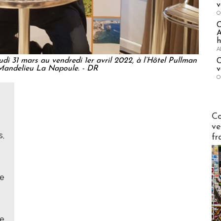
v
O
A
h
A
 31 mars au vendredi 1er avril 2022, à l’Hôtel Pullman
C
andelieu La Napoule. - DR
v
O
Publi-n
Co
ve
s,
fr
e
ce