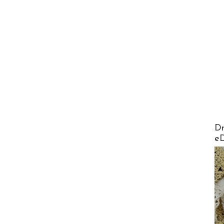
AirMa
Dr
e