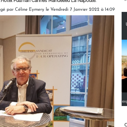
à l’Hôtel Pullman Cannes Mandelieu La Napoule.
igé par
Céline Eymery
le Vendredi 7 Janvier 2022 à 14:09
ex
C