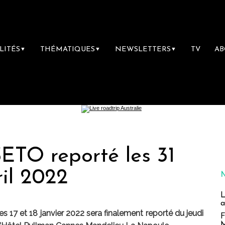
LITÉS
THÉMATIQUES
NEWSLETTERS
TV
A
▼
▼
▼
ETO reporté les 31
ril 2022
L
a
7 et 18 janvier 2022 sera finalement reporté du jeudi
F
M