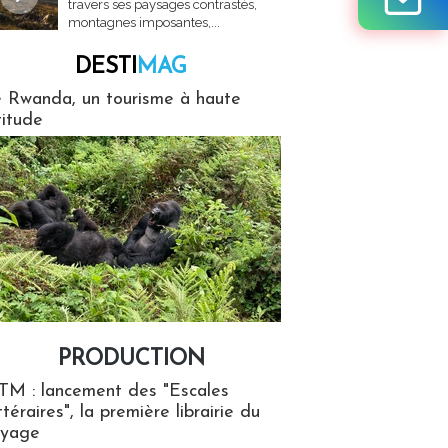
travers ses paysages contrastés,
montagnes imposantes,...
DESTI
MAG
MAG
 Rwanda, un tourisme à haute
titude
PRODUCTION
ion
TM : lancement des "Escales
ttéraires", la première librairie du
oyage