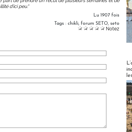
e part de prendre un recul de plusieurs semaines et de
ité d’ici peu."
Lu 1907 fois
Tags
:
chikli
,
forum SETO
,
seto
Notez
Partez
L’
in
le