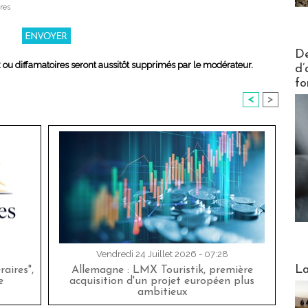
res
Actus V
De
x ou diffamatoires seront aussitôt supprimés par le modérateur.
d’
fo
<
>
Vendredi 24 Juillet 2026 - 07:28
Webinai
La
aires",
Allemagne : LMX Touristik, première
e
acquisition d'un projet européen plus
ambitieux