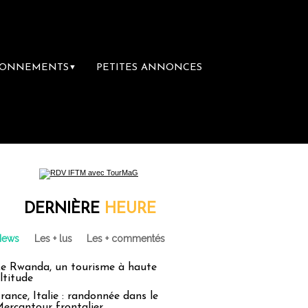
BONNEMENTS
PETITES ANNONCES
▼
DERNIÈRE
HEURE
News
Les + lus
Les + commentés
e Rwanda, un tourisme à haute
ltitude
rance, Italie : randonnée dans le
ercantour frontalier