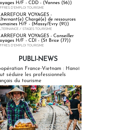
oyages H/F - CDD - (Vannes (56))
FFRES D'EMPLOI TOURISME
CARREFOUR VOYAGES -
lternant(e) Chargé(e) de ressources
umaines H/F - (Massy/Evry (91))
LTERNANCE / STAGES TOURISME
ARREFOUR VOYAGES - Conseiller
oyages H/F - CDI - (St Brice (77))
FFRES D'EMPLOI TOURISME
PUBLI-NEWS
ews
opération France-Vietnam : Hanoï
ut séduire les professionnels
ançais du tourisme