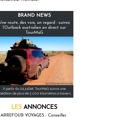
BRAND NEWS
Une route, des voix, un regard : suivez
l’Outback australien en direct sur
TourMaG
À partir du 24 juillet, TourMaG suivra une
pédition de plus de 5 000 kilomètres à travers...
LES
ANNONCES
ARREFOUR VOYAGES - Conseiller