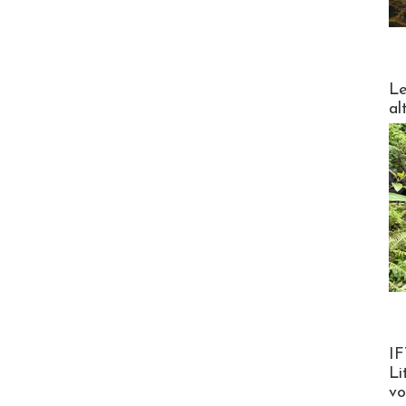
DESTI
Le
al
Product
IF
Li
v