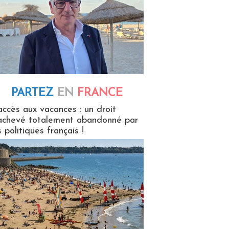
PARTEZ
EN
FRANCE
 en France
accès aux vacances : un droit
achevé totalement abandonné par
s politiques français !