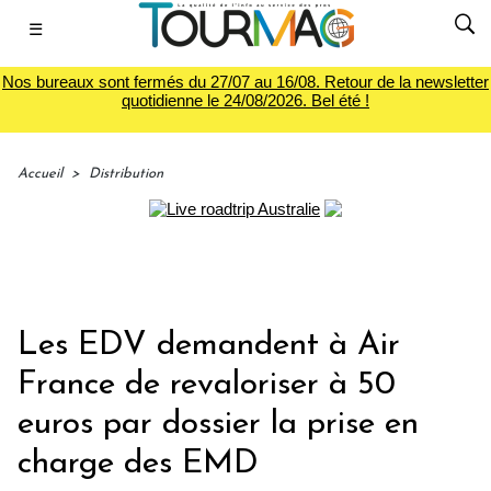
☰
Nos bureaux sont fermés du 27/07 au 16/08. Retour de la newsletter
quotidienne le 24/08/2026. Bel été !
Accueil
>
Distribution
Les EDV demandent à Air
France de revaloriser à 50
euros par dossier la prise en
charge des EMD