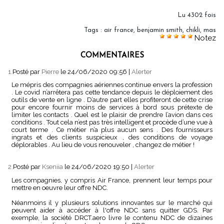
Lu 4302 fois
Tags
:
air france
,
benjamin smith
,
chikli
,
mas
Notez
COMMENTAIRES
1.
Posté par
Pierre
le 24/06/2020 09:56
|
Alerter
Le mépris des compagnies aériennes continue envers la profession
. Le covid n’arrêtera pas cette tendance depuis le déploiement des
outils de vente en ligne . D’autre part elles profiteront de cette crise
pour encore fournir moins de services à bord sous prétexte de
limiter les contacts . Quel est le plaisir de prendre l’avion dans ces
conditions . Tout cela n’est pas très intelligent et procède d’une vue à
court terme . Ce métier n’a plus aucun sens . Des fournisseurs
ingrats et des clients suspicieux , des conditions de voyage
déplorables . Au lieu de vous renouveler , changez de métier !
2.
Posté par
Kseniia
le 24/06/2020 19:50
|
Alerter
Les compagnies, y compris Air France, prennent leur temps pour
mettre en oeuvre leur offre NDC.
Néanmoins il y plusieurs solutions innovantes sur le marché qui
peuvent aider à accéder à l'offre NDC sans quitter GDS. Par
exemple, la société DRCT.aero livre le contenu NDC de dizaines