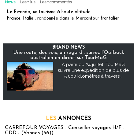
News
Les + lus
Les + commentés
Le Rwanda, un tourisme à haute altitude
France, Italie : randonnée dans le Mercantour frontalier
BRAND NEWS
Une route, des voix, un regard : suivez l’Outback
australien en direct sur TourMaG
À partir du 24 juillet, TourMaG
suivra une expédition de plus de
5 000 kilomètres à travers...
LES
ANNONCES
CARREFOUR VOYAGES - Conseiller voyages H/F -
CDD - (Vannes (56))