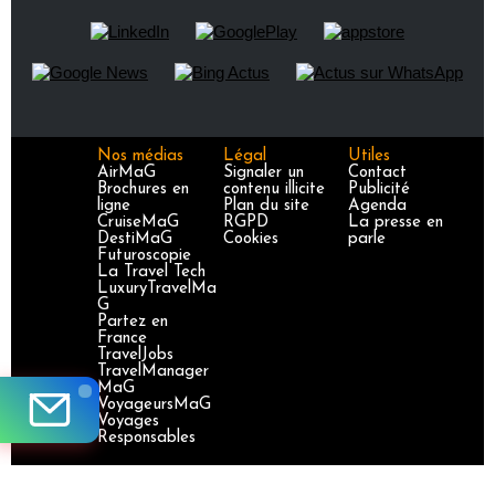
Nos médias
Légal
Utiles
AirMaG
Signaler un
Contact
Brochures en
contenu illicite
Publicité
ligne
Plan du site
Agenda
CruiseMaG
RGPD
La presse en
DestiMaG
Cookies
parle
Futuroscopie
La Travel Tech
LuxuryTravelMa
G
Partez en
France
TravelJobs
TravelManager
MaG
VoyageursMaG
Voyages
Responsables