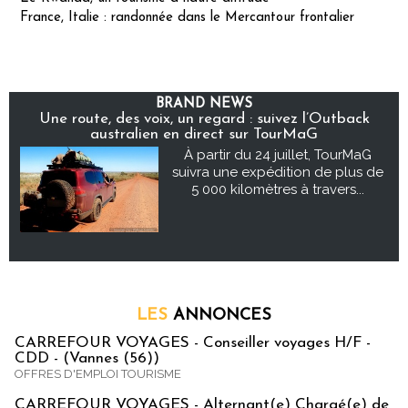
France, Italie : randonnée dans le Mercantour frontalier
BRAND NEWS
Une route, des voix, un regard : suivez l’Outback
australien en direct sur TourMaG
À partir du 24 juillet, TourMaG
suivra une expédition de plus de
5 000 kilomètres à travers...
LES
ANNONCES
CARREFOUR VOYAGES - Conseiller voyages H/F -
CDD - (Vannes (56))
OFFRES D'EMPLOI TOURISME
CARREFOUR VOYAGES - Alternant(e) Chargé(e) de