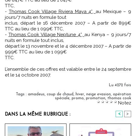
de 847€ TTC au lieu de 1 047€
TTC,
-
Thomas Cook Village Riviera Maya 4*,
au Mexique – 9
jours/7 nuits en formule tout
inclus, départ le 16 décembre 2007 – A partir de 899€
TTC au lieu de 1 099€ TTC,
-
Thomas Cook Village Neptune 4*,
au Kenya – 9 jours/7
nuits en formule tout inclus,
départ le 13 novembre et le 4 décembre 2007 – A partir de
999€ TTC au lieu de 1 099€
TTC.
L’ensemble de ces offres est valable entre le 24 septembre
et le 14 octobre 2007.
Lu 4272 fois
Tags
:
amadeus
,
coup de chaud
,
hiver
,
neige evasion
,
opération
spéciale
,
promo
,
promotion
,
thomas cook
Notez
<
>
DANS LA MÊME RUBRIQUE :