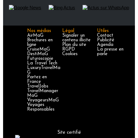
Nos médias
Légal
Utiles
AirMaG
Signaler un
Contact
Brochures en
contenu illicite
Publicité
ligne
Plan du site
Agenda
CruiseMaG
RGPD
La presse en
DestiMaG
Cookies
parle
Futuroscopie
La Travel Tech
LuxuryTravelMa
G
Partez en
France
TravelJobs
TravelManager
MaG
VoyageursMaG
Voyages
Responsables
Site certifié