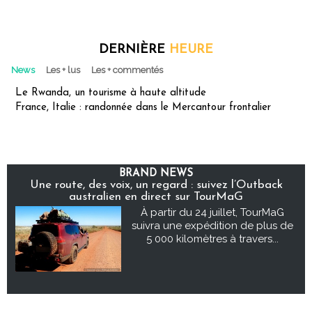
DERNIÈRE
HEURE
News
Les + lus
Les + commentés
Le Rwanda, un tourisme à haute altitude
France, Italie : randonnée dans le Mercantour frontalier
BRAND NEWS
Une route, des voix, un regard : suivez l’Outback
australien en direct sur TourMaG
À partir du 24 juillet, TourMaG
suivra une expédition de plus de
5 000 kilomètres à travers...