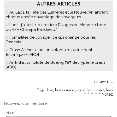
AUTRES ARTICLES
Au Laos, la Fête des Lumières et le Nouvel An attirent
chaque année davantage de voyageurs
Laos : j’ai testé la croisière Rivages du Monde à bord
du R/V Champa Pandaw 4*
Formalités de voyage : ce qui change pour les
Français !
Crash Air India : action volontaire ou incident
technique ? [ABO]
Air India : un pilote de Boeing 787 décrypte le crash
[ABO]
Lu 1422 fois
Tags
:
bea
,
boites noires
,
crash
,
lao airlines
,
laos
Notez
Nouveau commentaire :
Nom * :