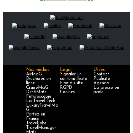
Nos médias
Légal
Utiles
AirMaG
Signaler un
Contact
Brochures en
contenu illicite
Publicité
ligne
Plan du site
Agenda
CruiseMaG
RGPD
La presse en
DestiMaG
Cookies
parle
Futuroscopie
La Travel Tech
LuxuryTravelMa
G
Partez en
France
TravelJobs
TravelManager
MaG