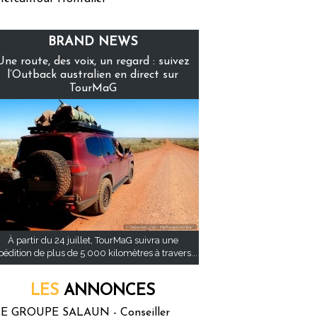
BRAND NEWS
Une route, des voix, un regard : suivez
l’Outback australien en direct sur
TourMaG
À partir du 24 juillet, TourMaG suivra une
pédition de plus de 5 000 kilomètres à travers...
LES
ANNONCES
E GROUPE SALAUN - Conseiller