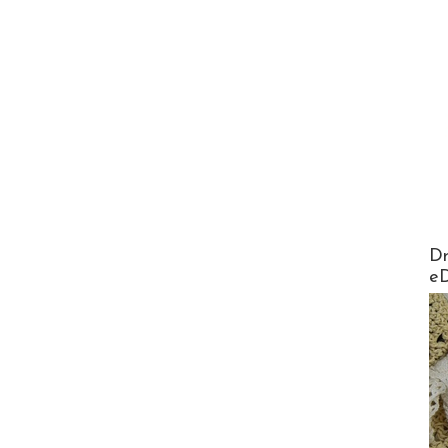
AirMa
Dr
e