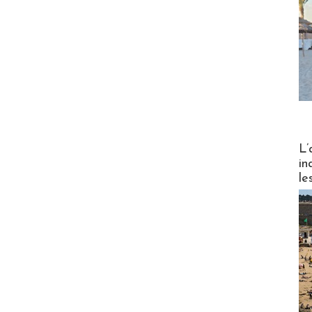
Partez
L’
in
le