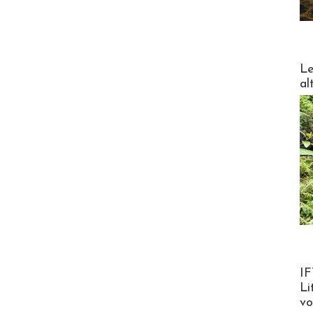
DESTI
Le
al
Product
IF
Li
v