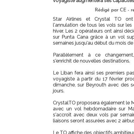
voyagiste augmentera ses capacités s
Rédigé par CE - r
Star Airlines et Crystal TO o
l'annulation de tous les vols sur les
hiver. Les 2 opérateurs ont ainsi déci
sur Punta Cana grâce à un vol sup
semaines jusqu'au début du mois de
Parallèlement à ce changement,
s'enrichit de nouvelles destinations.
Le Liban fera ainsi ses premiers pa
voyagiste à partir du 17 février pr
dimanche, sur Beyrouth avec des sé
jours.
CrystalTO proposera également le Mar
avec un vol hebdomadaire sur Marra
s'accroît avec deux vols par semaine
liaisons seront assurées avec 2 airb
Le TO affiche des objectifs ambitieux