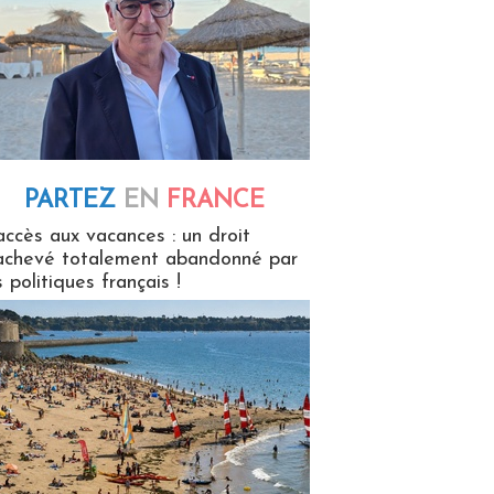
PARTEZ
EN
FRANCE
 en France
accès aux vacances : un droit
achevé totalement abandonné par
s politiques français !