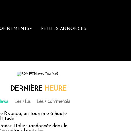
BONNEMENTS
PETITES ANNONCES
▼
DERNIÈRE
HEURE
News
Les + lus
Les + commentés
e Rwanda, un tourisme à haute
ltitude
rance, Italie : randonnée dans le
ercantour frontalier