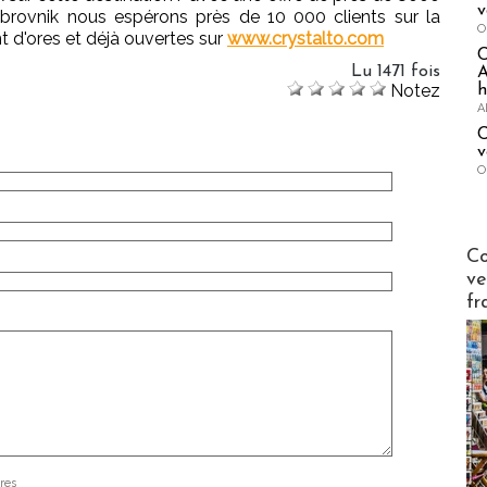
v
brovnik nous espérons près de 10 000 clients sur la
O
ont d'ores et déjà ouvertes sur
www.crystalto.com
Lu 1471 fois
A
Notez
h
A
C
v
O
Publi-n
Co
ve
fr
res