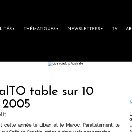
LITÉS
THÉMATIQUES
NEWSLETTERS
TV
A
▼
▼
▼
talTO table sur 10
n 2005
lit
L
a
nt cette année le Liban et le Maroc. Parallèlement, le
F
M