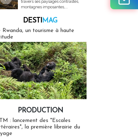
travers ses paysages contrastés,
montagnes imposantes,...
DESTI
MAG
MAG
 Rwanda, un tourisme à haute
titude
PRODUCTION
ion
TM : lancement des "Escales
ttéraires", la première librairie du
oyage