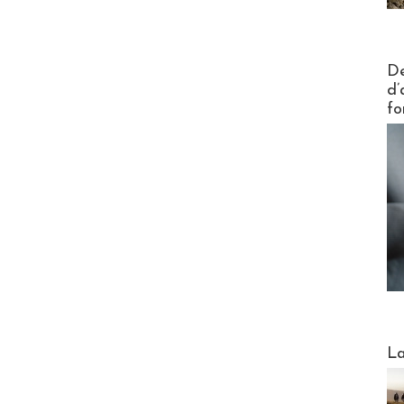
Actus V
De
d’
fo
Webinai
La