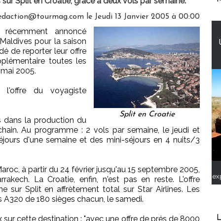
ur Split en Croatie, grâce à deux vols par semaine.
edaction@tourmag.com le Jeudi 13 Janvier 2005 à 00:00
nt récemment annoncé
 Maldives pour la saison
dé de reporter leur offre
plémentaire toutes les
 mai 2005.
 l'offre du voyagiste
Split en Croatie
s dans la production du
ochain. Au programme : 2 vols par semaine, le jeudi et
jours d'une semaine et des mini-séjours en 4 nuits/3
oc, à partir du 24 février jusqu'au 15 septembre 2005,
ex
kech. La Croatie, enfin, n'est pas en reste. L'offre
 sur Split en affrètement total sur Star Airlines. Les
us A320 de 180 sièges chacun, le samedi.
L
 sur cette destination : "avec une offre de prés de 8000