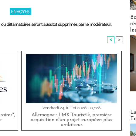
Bo
ré
x ou diffamatoires seront aussitôt supprimés par le modérateur.
le
<
>
Vendredi 24 Juillet 2026 - 07:28
Distribu
Le
aires",
Allemagne : LMX Touristik, première
Ed
e
acquisition d'un projet européen plus
ambitieux