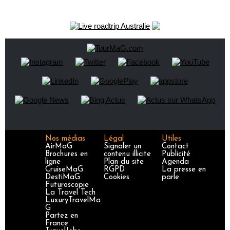
Nos médias
Légal
Utiles
AirMaG
Signaler un
Contact
Brochures en
contenu illicite
Publicité
ligne
Plan du site
Agenda
CruiseMaG
RGPD
La presse en
DestiMaG
Cookies
parle
Futuroscopie
La Travel Tech
LuxuryTravelMa
G
Partez en
France