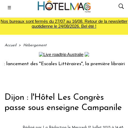
☰
Nos bureaux sont fermés du 27/07 au 16/08. Retour de la newsletter
quotidienne le 24/08/2026. Bel été !
Accueil
>
Hébergement
ancement des "Escales Littéraires", la première librairie du
Dijon : l'Hôtel Les Congrès
passe sous enseigne Campanile
Rédigé par
La Rédaction
le Mercredi 17 Juillet 2013 à 14:48