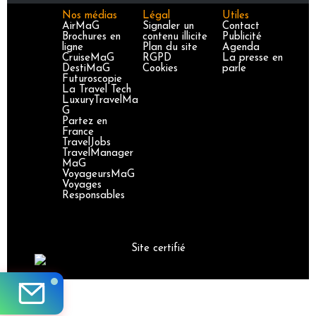
Nos médias
Légal
Utiles
AirMaG
Signaler un
Contact
Brochures en
contenu illicite
Publicité
ligne
Plan du site
Agenda
CruiseMaG
RGPD
La presse en
DestiMaG
Cookies
parle
Futuroscopie
La Travel Tech
LuxuryTravelMa
G
Partez en
France
TravelJobs
TravelManager
MaG
VoyageursMaG
Voyages
Responsables
Site certifié