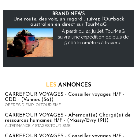
BRAND NEWS
Une route, des voix, un regard : suivez l’Outback
australien en direct sur TourMaG
À partir du 24 juillet, TourMaG
suivra une expédition de plus de
5 000 kilomètres à travers...
LES
ANNONCES
CARREFOUR VOYAGES - Conseiller voyages H/F -
CDD - (Vannes (56))
OFFRES D'EMPLOI TOURISME
CARREFOUR VOYAGES - Alternant(e) Chargé(e) de
ressources humaines H/F - (Massy/Evry (91))
ALTERNANCE / STAGES TOURISME
CARREFOUR VOYAGES - Conseiller voyages H/F -