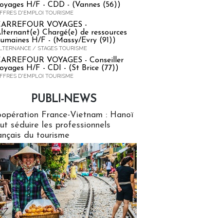
oyages H/F - CDD - (Vannes (56))
FFRES D'EMPLOI TOURISME
CARREFOUR VOYAGES -
lternant(e) Chargé(e) de ressources
umaines H/F - (Massy/Evry (91))
LTERNANCE / STAGES TOURISME
ARREFOUR VOYAGES - Conseiller
oyages H/F - CDI - (St Brice (77))
FFRES D'EMPLOI TOURISME
PUBLI-NEWS
ews
opération France-Vietnam : Hanoï
ut séduire les professionnels
ançais du tourisme