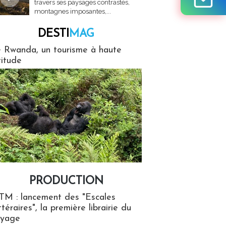
travers ses paysages contrastés,
montagnes imposantes,...
DESTI
MAG
MAG
 Rwanda, un tourisme à haute
titude
PRODUCTION
ion
TM : lancement des "Escales
ttéraires", la première librairie du
oyage