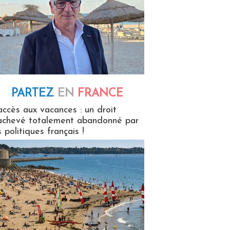
PARTEZ
EN
FRANCE
 en France
accès aux vacances : un droit
achevé totalement abandonné par
s politiques français !