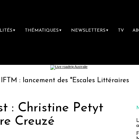
LITÉS
THÉMATIQUES
NEWSLETTERS
TV
A
▼
▼
▼
ncement des "Escales Littéraires", la première
 : Christine Petyt
rre Creuzé
L
a
F
M