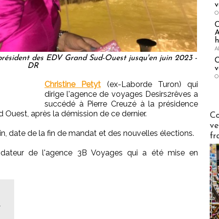
v
O
A
h
A
 président des EDV Grand Sud-Ouest jusqu'en juin 2023 -
C
DR
v
O
Christine Petyt
(ex-Laborde Turon) qui
dirige l'agence de voyages Desirs2rêves a
succédé à Pierre Creuzé à la présidence
Publi-n
Ouest, après la démission de ce dernier.
Co
ve
ain, date de la fin de mandat et des nouvelles élections.
fr
ondateur de l'agence 3B Voyages qui a été mise en
l