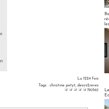
Bo
ré
le
ue
en
Lu 1224 fois
Tags
:
christine petyt
,
desirs2reves
Distribu
Notez
Le
Ed