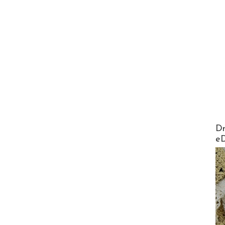
AirMa
Dr
e