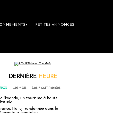
BONNEMENTS
PETITES ANNONCES
▼
 librairie du voyage
Le groupe Sainte-Cla
DERNIÈRE
HEURE
News
Les + lus
Les + commentés
e Rwanda, un tourisme à haute
ltitude
rance, Italie : randonnée dans le
ercantour frontalier