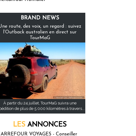
BRAND NEWS
Une route, des voix, un regard : suivez
l’Outback australien en direct sur
TourMaG
À partir du 24 juillet, TourMaG suivra une
pédition de plus de 5 000 kilomètres à travers...
LES
ANNONCES
ARREFOUR VOYAGES - Conseiller