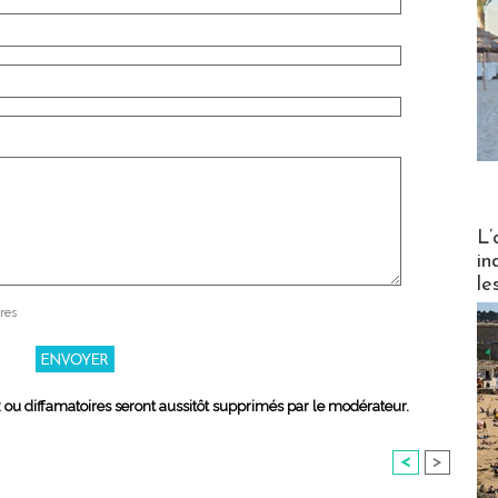
Partez
L’
in
le
res
x ou diffamatoires seront aussitôt supprimés par le modérateur.
<
>