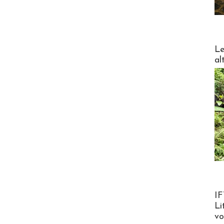
DESTI
Le
al
Product
IF
Li
v