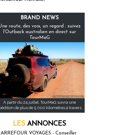
BRAND NEWS
Une route, des voix, un regard : suivez
l’Outback australien en direct sur
TourMaG
À partir du 24 juillet, TourMaG suivra une
pédition de plus de 5 000 kilomètres à travers...
LES
ANNONCES
ARREFOUR VOYAGES - Conseiller