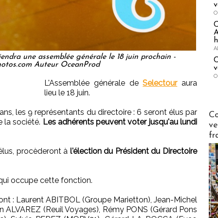
v
O
A
h
A
tiendra une assemblée générale le 18 juin prochain -
C
hotos.com Auteur OceanProd
v
O
L'Assemblée générale de
Selectour
aura
lieu le 18 juin.
Publi-n
ns, les 9 représentants du directoire : 6 seront élus par
Co
e la société.
Les adhérents peuvent voter jusqu'au lundi
ve
fr
élus, procèderont à
l'élection du Président du Directoire
 qui occupe cette fonction.
ont : Laurent ABITBOL (Groupe Marietton), Jean-Michel
n ALVAREZ (Reuil Voyages), Rémy PONS (Gérard Pons