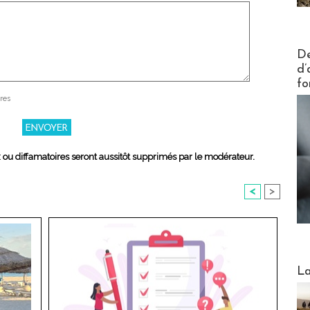
Actus V
De
d’
fo
res
x ou diffamatoires seront aussitôt supprimés par le modérateur.
<
>
Webinai
La