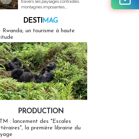
travers ses paysages contrastés,
montagnes imposantes,...
DESTI
MAG
MAG
 Rwanda, un tourisme à haute
titude
PRODUCTION
ion
TM : lancement des "Escales
ttéraires", la première librairie du
oyage