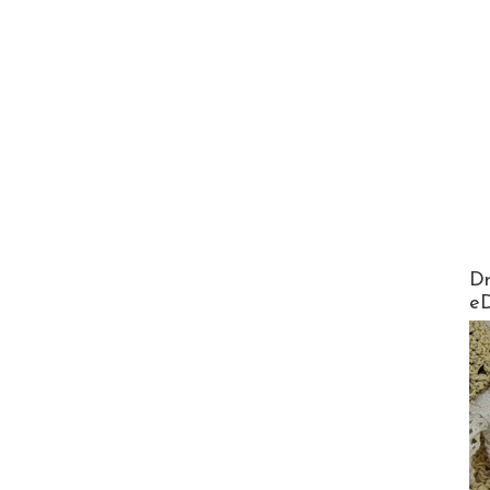
AirMa
Dr
e