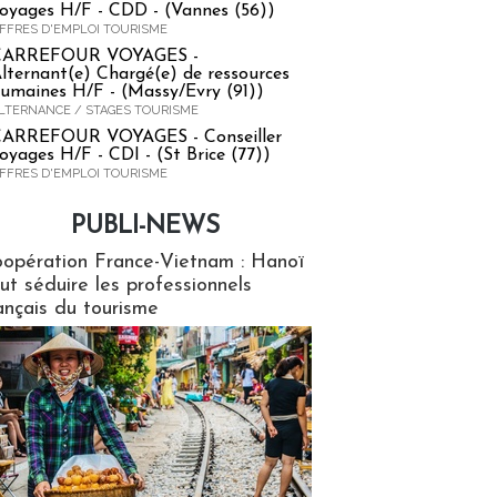
oyages H/F - CDD - (Vannes (56))
FFRES D'EMPLOI TOURISME
CARREFOUR VOYAGES -
lternant(e) Chargé(e) de ressources
umaines H/F - (Massy/Evry (91))
LTERNANCE / STAGES TOURISME
ARREFOUR VOYAGES - Conseiller
oyages H/F - CDI - (St Brice (77))
FFRES D'EMPLOI TOURISME
PUBLI-NEWS
ews
opération France-Vietnam : Hanoï
ut séduire les professionnels
ançais du tourisme