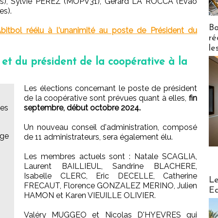
rs), Sylvie PEREZ (MOPV31), Gérard LA ROCCA (Evao
es).
Bo
Abitbol réélu à l'unanimité au poste de Président du
ré
le
 et du président de la coopérative à la
Les élections concernant le poste de président
de la coopérative sont prévues quant à elles,
fin
res
septembre, début octobre 2024.
Un nouveau conseil d'administration, composé
age
de 11 administrateurs, sera également élu.
Les membres actuels sont : Natale SCAGLIA,
Laurent BAILLIEUL, Sandrine BLACHERE,
Isabelle CLERC, Eric DECELLE, Catherine
Distribu
Le
FRECAUT, Florence GONZALEZ MERINO, Julien
Ed
HAMON et Karen VIEUILLE OLIVIER.
Valéry MUGGEO et Nicolas D'HYEVRES qui