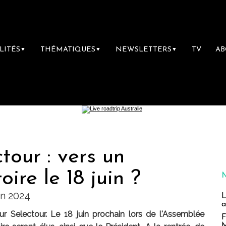
LITÉS
THÉMATIQUES
NEWSLETTERS
TV
A
▼
▼
▼
tour : vers un
ire le 18 juin ?
in 2024
L
a
r Selectour. Le 18 juin prochain lors de l'Assemblée
F
M