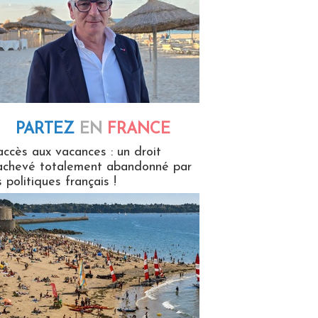
PARTEZ
EN
FRANCE
 en France
accès aux vacances : un droit
achevé totalement abandonné par
s politiques français !