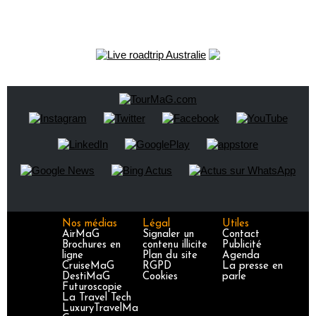
Nos médias
Légal
Utiles
AirMaG
Signaler un
Contact
Brochures en
contenu illicite
Publicité
ligne
Plan du site
Agenda
CruiseMaG
RGPD
La presse en
DestiMaG
Cookies
parle
Futuroscopie
La Travel Tech
LuxuryTravelMa