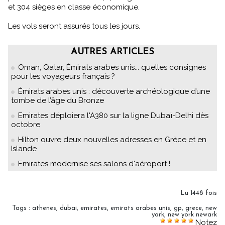
et 304 sièges en classe économique.
Les vols seront assurés tous les jours.
AUTRES ARTICLES
Oman, Qatar, Émirats arabes unis... quelles consignes
pour les voyageurs français ?
Émirats arabes unis : découverte archéologique d’une
tombe de l’âge du Bronze
Emirates déploiera l'A380 sur la ligne Dubaï-Delhi dès
octobre
Hilton ouvre deux nouvelles adresses en Grèce et en
Islande
Emirates modernise ses salons d'aéroport !
Lu 1448 fois
Tags
:
athenes
,
dubai
,
emirates
,
emirats arabes unis
,
gp
,
grece
,
new
york
,
new york newark
Notez