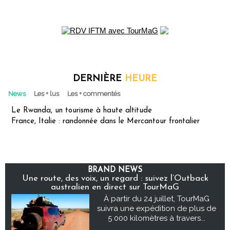
DERNIÈRE
HEURE
News
Les + lus
Les + commentés
Le Rwanda, un tourisme à haute altitude
France, Italie : randonnée dans le Mercantour frontalier
BRAND NEWS
Une route, des voix, un regard : suivez l’Outback
australien en direct sur TourMaG
À partir du 24 juillet, TourMaG
suivra une expédition de plus de
5 000 kilomètres à travers...