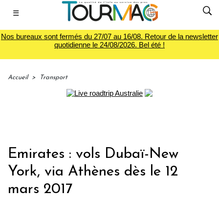
☰
Nos bureaux sont fermés du 27/07 au 16/08. Retour de la newsletter
quotidienne le 24/08/2026. Bel été !
Accueil
>
Transport
Emirates : vols Dubaï-New
York, via Athènes dès le 12
mars 2017