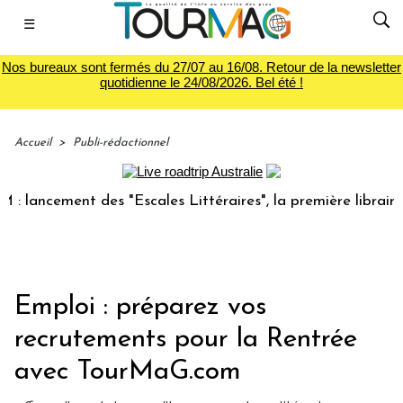
☰
Nos bureaux sont fermés du 27/07 au 16/08. Retour de la newsletter
quotidienne le 24/08/2026. Bel été !
Accueil
>
Publi-rédactionnel
 lancement des "Escales Littéraires", la première librairie 
Emploi : préparez vos
recrutements pour la Rentrée
avec TourMaG.com