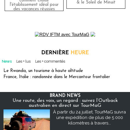
comment choisir
& le Soleil de Minuit
l'établissement idéal pour
des vacances réussies
DERNIÈRE
HEURE
News
Les + lus
Les + commentés
Le Rwanda, un tourisme à haute altitude
France, Italie : randonnée dans le Mercantour frontalier
BRAND NEWS
Une route, des voix, un regard : suivez l’Outback
australien en direct sur TourMaG
À partir du 24 juillet, TourMaG suivra
une expédition de plus de 5 000
kilomètres à travers...