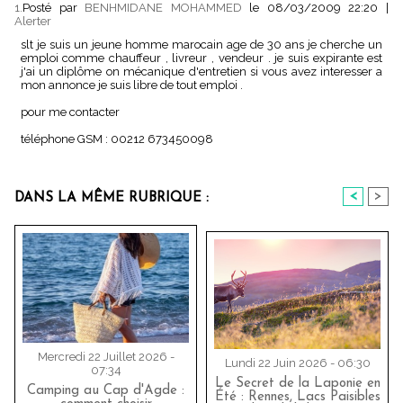
1.
Posté par
BENHMIDANE MOHAMMED
le 08/03/2009 22:20
|
Alerter
slt je suis un jeune homme marocain age de 30 ans je cherche un
emploi comme chauffeur , livreur , vendeur . je suis expirante est
j'ai un diplôme on mécanique d'entretien si vous avez interesser a
mon annonce je suis libre de tout emploi .
pour me contacter
téléphone GSM : 00212 673450098
<
>
DANS LA MÊME RUBRIQUE :
Mercredi 22 Juillet 2026 -
Lundi 22 Juin 2026 - 06:30
07:34
Le Secret de la Laponie en
Camping au Cap d'Agde :
Été : Rennes, Lacs Paisibles