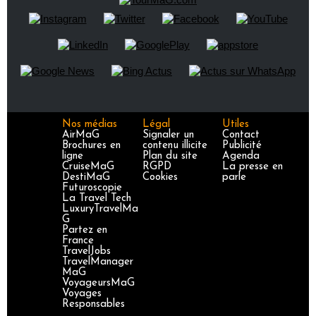
Nos médias
Légal
Utiles
AirMaG
Signaler un
Contact
Brochures en
contenu illicite
Publicité
ligne
Plan du site
Agenda
CruiseMaG
RGPD
La presse en
DestiMaG
Cookies
parle
Futuroscopie
La Travel Tech
LuxuryTravelMa
G
Partez en
France
TravelJobs
TravelManager
MaG
VoyageursMaG
Voyages
Responsables