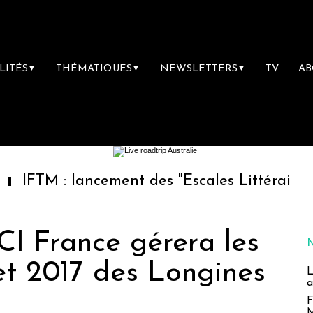
LITÉS
THÉMATIQUES
NEWSLETTERS
TV
A
▼
▼
▼
: lancement des "Escales Littéraires", la pre
CI France gérera les
et 2017 des Longines
L
a
F
M