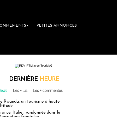
BONNEMENTS
PETITES ANNONCES
▼
mière librairie du voyage
Le groupe Sainte
DERNIÈRE
HEURE
News
Les + lus
Les + commentés
e Rwanda, un tourisme à haute
ltitude
rance, Italie : randonnée dans le
ercantour frontalier