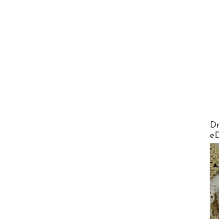
AirMa
Dr
e