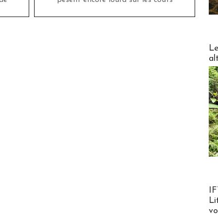
de
pèsent encore lourd sur les coûts
DESTI
Le
al
Product
IF
Li
v