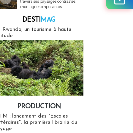
travers ses paysages contrastés,
montagnes imposantes,...
DESTI
MAG
MAG
 Rwanda, un tourisme à haute
titude
PRODUCTION
ion
TM : lancement des "Escales
ttéraires", la première librairie du
oyage