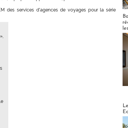
EM des services d'agences de voyages pour la série
Bo
ré
le
»,
ns
le
Distribu
Le
Ed