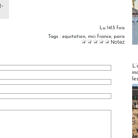
t-
Lu 1413 fois
Tags
:
equitation
,
mci france
,
paris
Notez
Partez
L’
in
le