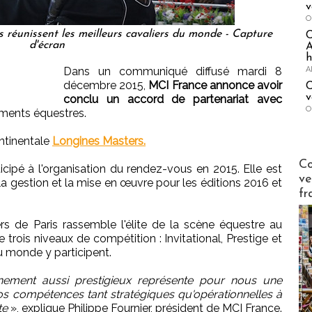
v
O
réunissent les meilleurs cavaliers du monde - Capture
d'écran
A
h
A
Dans un communiqué diffusé mardi 8
décembre 2015,
MCI France annonce avoir
C
v
conclu un accord de partenariat avec
O
ements équestres.
ontinentale
Longines Masters.
Publi-n
Co
cipé à l'organisation du rendez-vous en 2015. Elle est
ve
la gestion et la mise en œuvre pour les éditions 2016 et
fr
rs de Paris rassemble l'élite de la scène équestre au
rois niveaux de compétition : Invitational, Prestige et
u monde y participent.
énement aussi prestigieux représente pour nous une
s compétences tant stratégiques qu'opérationnelles à
te
», explique Philippe Fournier, président de MCI France.