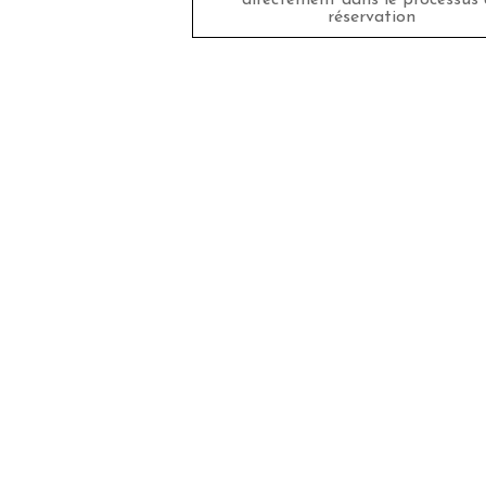
directement dans le processus 
réservation