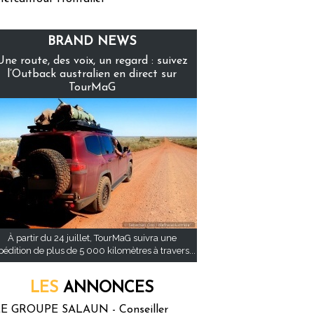
BRAND NEWS
Une route, des voix, un regard : suivez
l’Outback australien en direct sur
TourMaG
À partir du 24 juillet, TourMaG suivra une
pédition de plus de 5 000 kilomètres à travers...
LES
ANNONCES
E GROUPE SALAUN - Conseiller