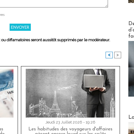
res
Actus V
De
d’
fo
x ou diffamatoires seront aussitôt supprimés par le modérateur.
<
>
Webinai
La
Jeudi 23 Juillet 2026 - 19:26
as
Les habitudes des voyageurs d'affaires