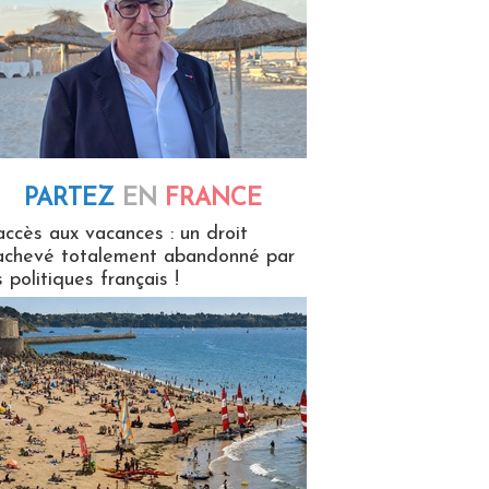
PARTEZ
EN
FRANCE
 en France
accès aux vacances : un droit
achevé totalement abandonné par
s politiques français !