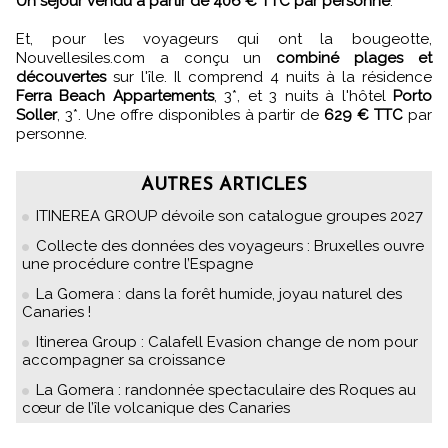
Un séjour vendu à partir de 406 € TTC par personne
.
Et, pour les voyageurs qui ont la bougeotte,
Nouvellesiles.com a conçu un
combiné plages et
découvertes
sur l'île. Il comprend 4 nuits à la résidence
Ferra Beach Appartements
, 3*, et 3 nuits à l'hôtel
Porto
Soller
, 3*. Une offre disponibles à partir de
629 € TTC
par
personne.
AUTRES ARTICLES
ITINEREA GROUP dévoile son catalogue groupes 2027
Collecte des données des voyageurs : Bruxelles ouvre
une procédure contre l’Espagne
La Gomera : dans la forêt humide, joyau naturel des
Canaries !
Itinerea Group : Calafell Evasion change de nom pour
accompagner sa croissance
La Gomera : randonnée spectaculaire des Roques au
cœur de l’île volcanique des Canaries