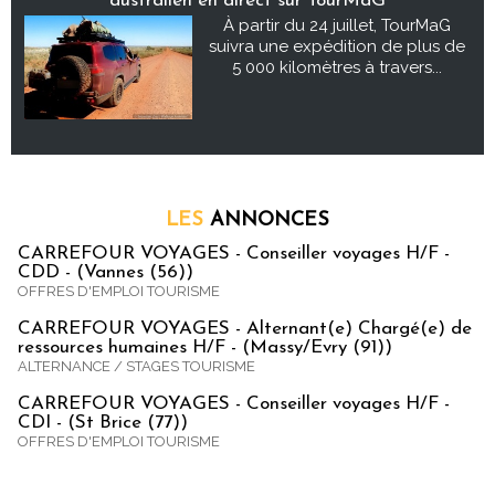
australien en direct sur TourMaG
À partir du 24 juillet, TourMaG
suivra une expédition de plus de
5 000 kilomètres à travers...
LES
ANNONCES
CARREFOUR VOYAGES - Conseiller voyages H/F -
CDD - (Vannes (56))
OFFRES D'EMPLOI TOURISME
CARREFOUR VOYAGES - Alternant(e) Chargé(e) de
ressources humaines H/F - (Massy/Evry (91))
ALTERNANCE / STAGES TOURISME
CARREFOUR VOYAGES - Conseiller voyages H/F -
CDI - (St Brice (77))
OFFRES D'EMPLOI TOURISME