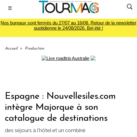
☰
Nos bureaux sont fermés du 27/07 au 16/08. Retour de la newsletter
quotidienne le 24/08/2026. Bel été !
Accueil
>
Production
Espagne : Nouvellesiles.com
intègre Majorque à son
catalogue de destinations
des séjours à l'hôtel et un combiné