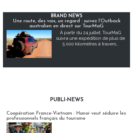
BRAND NEWS
Une route, des voix, un regard : suivez l’Outback
australien en direct sur TourMaG
À partir du 24 juillet, TourMaG
suivra une expédition de plus de
5 000 kilomètres à travers...
PUBLI-NEWS
Publi-news
Coopération France-Vietnam : Hanoï veut séduire les
professionnels français du tourisme