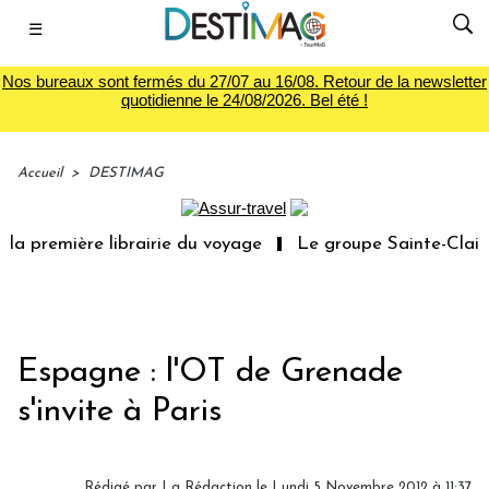
☰
Nos bureaux sont fermés du 27/07 au 16/08. Retour de la newsletter
quotidienne le 24/08/2026. Bel été !
Accueil
>
DESTIMAG
a première librairie du voyage
Le groupe Sainte-Claire 
Espagne : l'OT de Grenade
s'invite à Paris
Rédigé par
La Rédaction
le Lundi 5 Novembre 2012 à 11:37