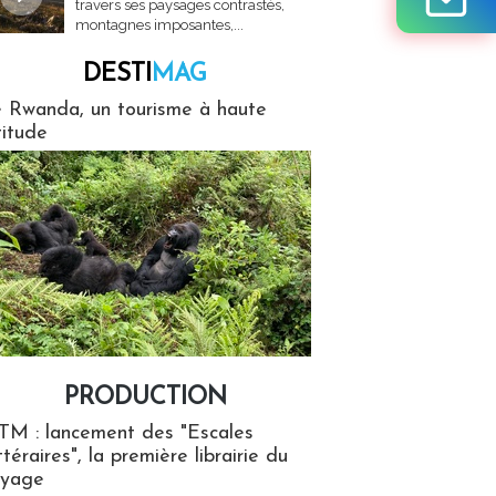
travers ses paysages contrastés,
montagnes imposantes,...
DESTI
MAG
MAG
 Rwanda, un tourisme à haute
titude
PRODUCTION
ion
TM : lancement des "Escales
ttéraires", la première librairie du
oyage