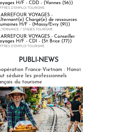
oyages H/F - CDD - (Vannes (56))
FFRES D'EMPLOI TOURISME
CARREFOUR VOYAGES -
lternant(e) Chargé(e) de ressources
umaines H/F - (Massy/Evry (91))
LTERNANCE / STAGES TOURISME
ARREFOUR VOYAGES - Conseiller
oyages H/F - CDI - (St Brice (77))
FFRES D'EMPLOI TOURISME
PUBLI-NEWS
ews
opération France-Vietnam : Hanoï
ut séduire les professionnels
ançais du tourisme