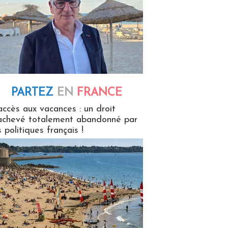
PARTEZ
EN
FRANCE
 en France
accès aux vacances : un droit
achevé totalement abandonné par
s politiques français !