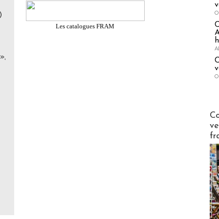
v
O
)
Les catalogues FRAM
A
h
A
»,
C
v
O
Publi-n
Co
ve
fr