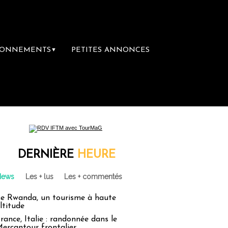
BONNEMENTS
PETITES ANNONCES
▼
DERNIÈRE
HEURE
News
Les + lus
Les + commentés
e Rwanda, un tourisme à haute
ltitude
rance, Italie : randonnée dans le
ercantour frontalier