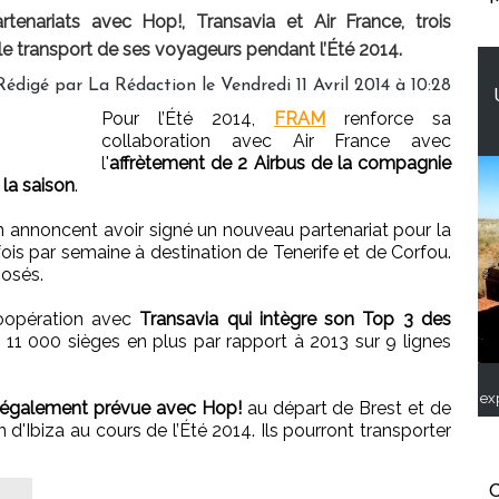
enariats avec Hop!, Transavia et Air France, trois
 transport de ses voyageurs pendant l’Été 2014.
Rédigé par
La Rédaction
le Vendredi 11 Avril 2014 à 10:28
Pour l’Été 2014,
FRAM
renforce sa
collaboration avec Air France avec
l'
affrètement de 2 Airbus de la compagnie
la saison
.
n annoncent avoir signé un nouveau partenariat pour la
fois par semaine à destination de Tenerife et de Corfou.
posés.
coopération avec
Transavia qui intègre son Top 3 des
 11 000 sièges en plus par rapport à 2013 sur 9 lignes
ex
t également prévue avec Hop!
au départ de Brest et de
d'Ibiza au cours de l’Été 2014. Ils pourront transporter
C