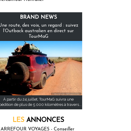
BRAND NEWS
Une route, des voix, un regard : suivez
l’Outback australien en direct sur
TourMaG
À partir du 24 juillet, TourMaG suivra une
pédition de plus de 5 000 kilomètres à travers...
LES
ANNONCES
ARREFOUR VOYAGES - Conseiller