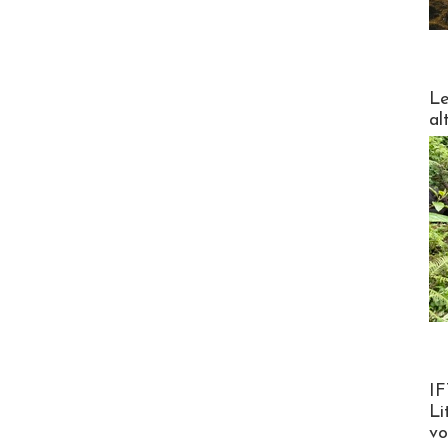
DESTI
Le
al
Product
IF
Li
v