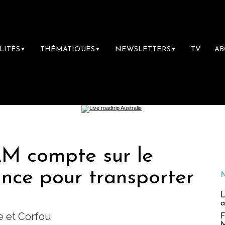
LITÉS
THÉMATIQUES
NEWSLETTERS
TV
A
▼
▼
▼
AM compte sur le
nce pour transporter
L
a
fe et Corfou
F
M