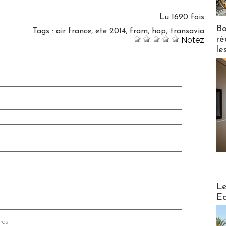
Lu 1690 fois
Bo
Tags
:
air france
,
ete 2014
,
fram
,
hop
,
transavia
ré
Notez
le
Distribu
Le
Ed
res