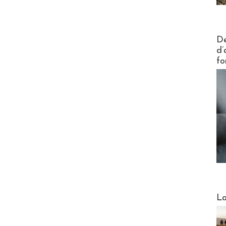
Actus V
De
d’
fo
Webinai
La