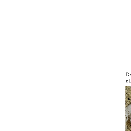
AirMa
Dr
e