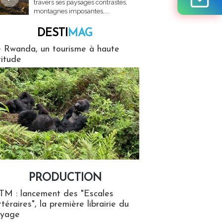
travers ses paysages contrastés,
montagnes imposantes,...
DESTI
MAG
MAG
 Rwanda, un tourisme à haute
titude
PRODUCTION
ion
TM : lancement des "Escales
ttéraires", la première librairie du
oyage