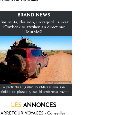
BRAND NEWS
Une route, des voix, un regard : suivez
l’Outback australien en direct sur
TourMaG
À partir du 24 juillet, TourMaG suivra une
pédition de plus de 5 000 kilomètres à travers...
LES
ANNONCES
ARREFOUR VOYAGES - Conseiller