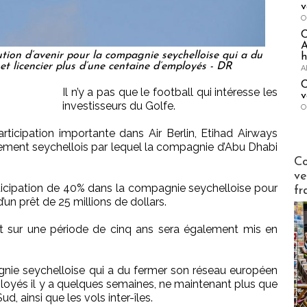
v
O
A
ution d’avenir pour la compagnie seychelloise qui a du
h
t licencier plus d’une centaine d’employés - DR
A
C
Il n’y a pas que le football qui intéresse les
v
investisseurs du Golfe.
O
rticipation importante dans Air Berlin, Etihad Airways
ment seychellois par lequel la compagnie d’Abu Dhabi
Publi-n
Co
ve
ticipation de 40% dans la compagnie seychelloise pour
fr
un prêt de 25 millions de dollars.
 sur une période de cinq ans sera également mis en
gnie seychelloise qui a du fermer son réseau européen
mployés il y a quelques semaines, ne maintenant plus que
d, ainsi que les vols inter-îles.