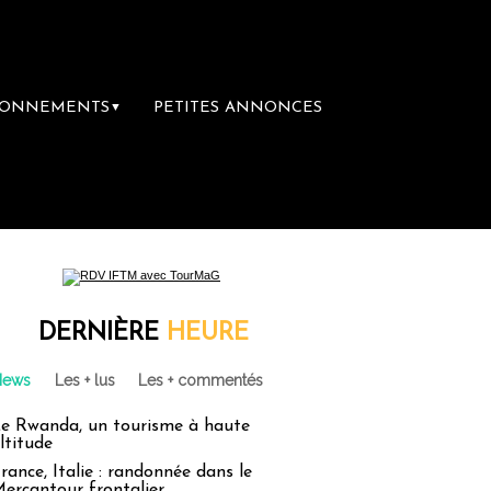
BONNEMENTS
PETITES ANNONCES
▼
DERNIÈRE
HEURE
News
Les + lus
Les + commentés
e Rwanda, un tourisme à haute
ltitude
rance, Italie : randonnée dans le
ercantour frontalier