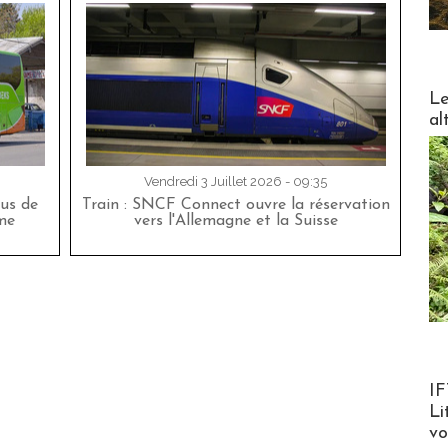
DESTI
Le
al
Vendredi 3 Juillet 2026 - 09:35
bus de
Train : SNCF Connect ouvre la réservation
me
vers l'Allemagne et la Suisse
Product
IF
Li
v