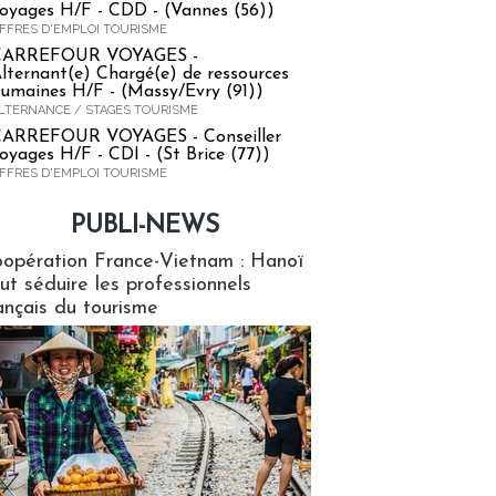
oyages H/F - CDD - (Vannes (56))
FFRES D'EMPLOI TOURISME
CARREFOUR VOYAGES -
lternant(e) Chargé(e) de ressources
umaines H/F - (Massy/Evry (91))
LTERNANCE / STAGES TOURISME
ARREFOUR VOYAGES - Conseiller
oyages H/F - CDI - (St Brice (77))
FFRES D'EMPLOI TOURISME
PUBLI-NEWS
ews
opération France-Vietnam : Hanoï
ut séduire les professionnels
ançais du tourisme