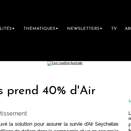
LITÉS
THÉMATIQUES
NEWSLETTERS
TV
A
▼
▼
▼
s prend 40% d'Air
stissement
L
a
é la solution pour assurer la survie d’Air Seychelles
F
M