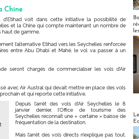
la Chine
Bo
d’Etihad voit dans cette initiative la possibilité de
ré
helles et la Chine qui compte maintenant un nombre de
le
ts haut de gamme.
ent l’alternative Etihad vers les Seychelles renforcée
res entre Abu Dhabi et Mahé, le vol va passer à un
de seront chargés de commercialiser les vols d’Air
ssé avec Air Austral qui devait mettre en place des vols
prochain et qui reporte cette initiative.
Depuis l’arrêt des vols d’Air Seychelles le 8
janvier dernier, l’Office de tourisme des
Distribu
Le
Seychelles reconnaît une « certaine » baisse de
Ed
fréquentation de la destination.
t
Mais l’arrêt des vols directs n’explique pas tout.