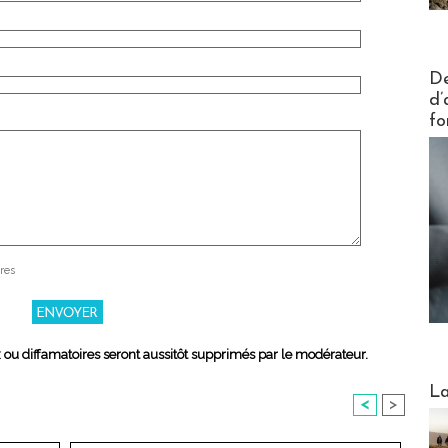
Actus V
De
d’
fo
res
x ou diffamatoires seront aussitôt supprimés par le modérateur.
Webinai
La
<
>