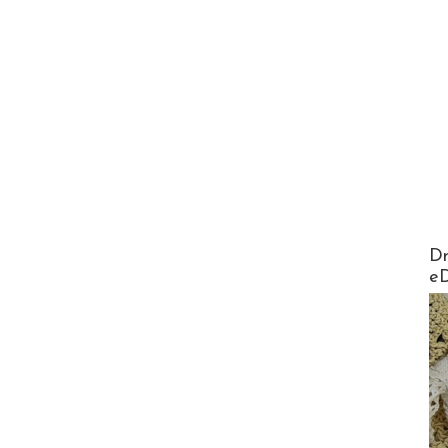
AirMa
Dr
e