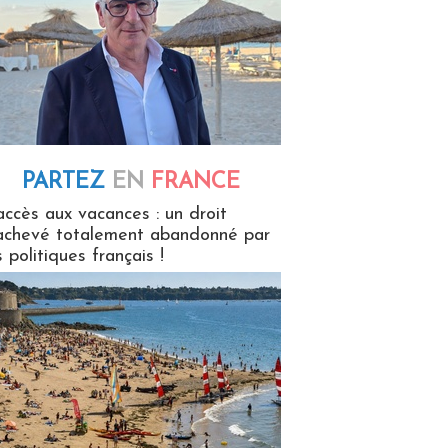
PARTEZ
EN
FRANCE
 en France
accès aux vacances : un droit
achevé totalement abandonné par
s politiques français !