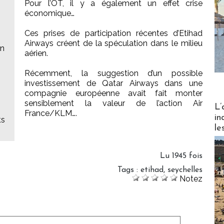
Pour l’OT, il y a également un effet crise
économique…
Ces prises de participation récentes d’Etihad
Airways créent de la spéculation dans le milieu
in
aérien.
Récemment, la suggestion d’un possible
investissement de Qatar Airways dans une
compagnie européenne avait fait monter
sensiblement la valeur de l’action Air
Partez
L’
France/KLM….
in
ts
le
Lu 1945 fois
Tags
:
etihad
,
seychelles
Notez