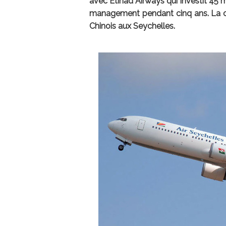
avec Etihad Airways qui investit 45 m
management pendant cinq ans. La c
Chinois aux Seychelles.