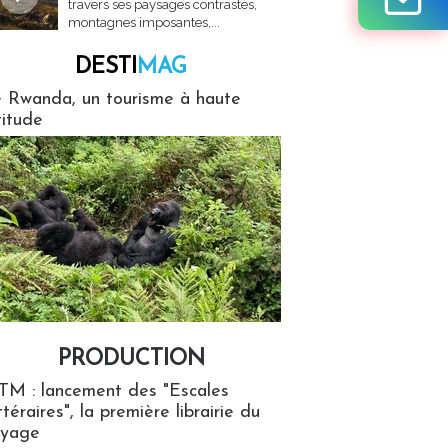
travers ses paysages contrastés,
montagnes imposantes,...
DESTI
MAG
MAG
 Rwanda, un tourisme à haute
titude
PRODUCTION
ion
TM : lancement des "Escales
ttéraires", la première librairie du
oyage