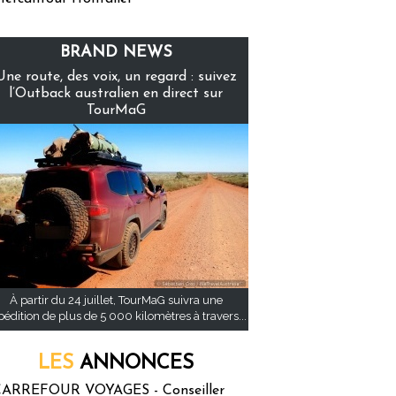
BRAND NEWS
Une route, des voix, un regard : suivez
l’Outback australien en direct sur
TourMaG
À partir du 24 juillet, TourMaG suivra une
pédition de plus de 5 000 kilomètres à travers...
LES
ANNONCES
ARREFOUR VOYAGES - Conseiller