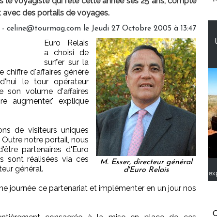
s le voyagiste qui fête cette année ses 25 ans, compte
t avec des portails de voyages.
- celine@tourmag.com le Jeudi 27 Octobre 2005 à 13:47
Euro Relais
a choisi de
surfer sur la
e chiffre d'affaires généré
urd'hui le tour opérateur
e son volume d'affaires
re augmenter." explique
.
ons de visiteurs uniques
. Outre notre portail, nous
être partenaires d'Euro
s sont réalisées via ces
M. Esser, directeur général
cteur général.
d'Euro Relais
ex
e journée ce partenariat et implémenter en un jour nos
C