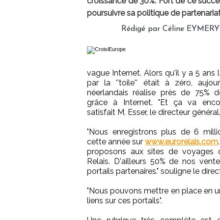
croissance de 30%. Fort de ce succè
poursuivre sa politique de partenaria
Rédigé par Céline EYMERY 
vague Internet. Alors qu'il y a 5 ans l
par la ''toile'' était à zéro, aujo
néerlandais réalise près de 75% d
grâce à Internet. "Et ça va enco
satisfait M. Esser, le directeur général
"Nous enregistrons plus de 6 milli
cette année sur
www.eurorelais.com
proposons aux sites de voyages d'
Relais. D'ailleurs 50% de nos vente
portails partenaires." souligne le dire
"Nous pouvons mettre en place en un
liens sur ces portails".