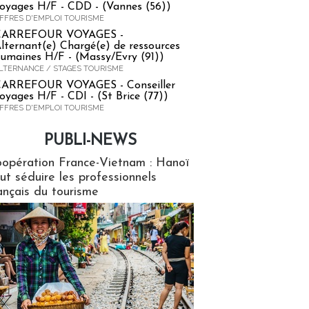
oyages H/F - CDD - (Vannes (56))
FFRES D'EMPLOI TOURISME
CARREFOUR VOYAGES -
lternant(e) Chargé(e) de ressources
umaines H/F - (Massy/Evry (91))
LTERNANCE / STAGES TOURISME
ARREFOUR VOYAGES - Conseiller
oyages H/F - CDI - (St Brice (77))
FFRES D'EMPLOI TOURISME
PUBLI-NEWS
ews
opération France-Vietnam : Hanoï
ut séduire les professionnels
ançais du tourisme