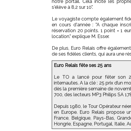
notre portail. Cela incite les prop
s'élève à 8,2 sur 10".
Le voyagiste compte également fidé
en cours d'année : "A chaque inscr
réservation 20 points. 1 point = 1 eur
location." explique M. Esser.
De plus, Euro Relais offre également 
de ses fidèles clients, qui aura une 
Euro Relais fête ses 25 ans
Le TO a lancé pour fêter son 2
internautes. A la clé : 25 prix d’un m
dès la première semaine de novem
700, des lecteurs MP3 Philips SA 178 
Depuis 1980, le Tour Opérateur née
en Europe. Euro Relais propose u
France, Belgique, Pays-Bas, Grand
Hongrie, Espagne, Portugal, Italie, A