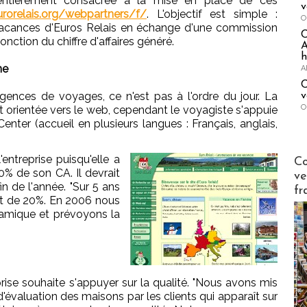
entièrement consacrée à la mise en place de ces
v
rorelais.org/webpartners/f/
. L'objectif est simple :
O
acances d'Euros Relais en échange d'une commission
onction du chiffre d'affaires généré.
A
h
ne
A
C
agences de voyages, ce n'est pas à l'ordre du jour. La
v
O
t orientée vers le web, cependant le voyagiste s'appuie
enter (accueil en plusieurs langues : Français, anglais,
Publi-n
entreprise puisqu'elle a
Co
0% de son CA. Il devrait
ve
fin de l'année. "Sur 5 ans
fr
t de 20%. En 2006 nous
namique et prévoyons la
prise souhaite s'appuyer sur la qualité. "Nous avons mis
évaluation des maisons par les clients qui apparaît sur