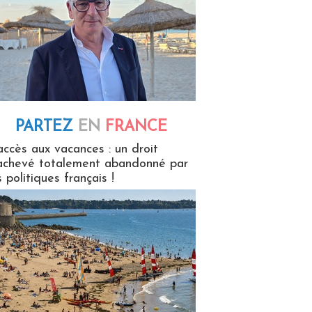
PARTEZ
EN
FRANCE
 en France
accès aux vacances : un droit
achevé totalement abandonné par
s politiques français !