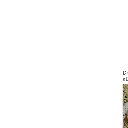
AirMa
Dr
e