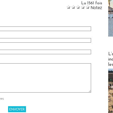
Lu 1561 fois
Notez
Partez
L’
in
le
res