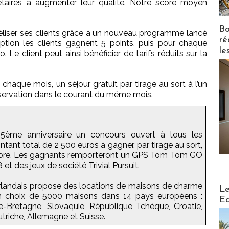
riétaires à augmenter leur qualité. Notre score moyen
Bo
liser ses clients grâce à un nouveau programme lancé
ré
iption les clients gagnent 5 points, puis pour chaque
le
o. Le client peut ainsi bénéficier de tarifs réduits sur la
chaque mois, un séjour gratuit par tirage au sort à l’un
réservation dans le courant du même mois.
5ème anniversaire un concours ouvert à tous les
ontant total de 2 500 euros à gagner, par tirage au sort,
bre. Les gagnants remporteront un GPS Tom Tom GO
et des jeux de société Trivial Pursuit.
rlandais propose des locations de maisons de charme
Distribu
Le
n choix de 5000 maisons dans 14 pays européens :
Ed
e-Bretagne, Slovaquie, République Tchèque, Croatie,
utriche, Allemagne et Suisse.