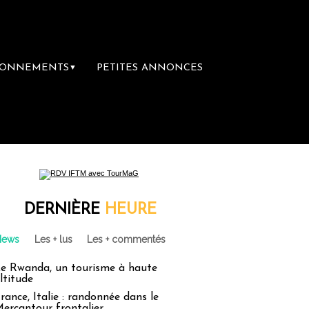
BONNEMENTS
PETITES ANNONCES
▼
DERNIÈRE
HEURE
News
Les + lus
Les + commentés
e Rwanda, un tourisme à haute
ltitude
rance, Italie : randonnée dans le
ercantour frontalier