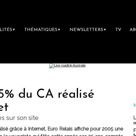
LITÉS
THÉMATIQUES
NEWSLETTERS
TV
A
▼
▼
▼
75% du CA réalisé
et
es sur son site
L
a
alisé grâce à Internet, Euro Relais affiche pour 2005 une
F
M