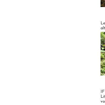
DESTI
Le
al
Product
IF
Li
v