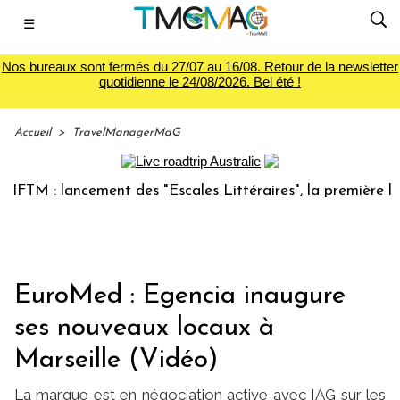
☰
Nos bureaux sont fermés du 27/07 au 16/08. Retour de la newsletter
quotidienne le 24/08/2026. Bel été !
Accueil
>
TravelManagerMaG
M : lancement des "Escales Littéraires", la première librair
EuroMed : Egencia inaugure
ses nouveaux locaux à
Marseille (Vidéo)
La marque est en négociation active avec IAG sur les