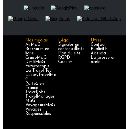
Nos médias
Légal
Utiles
AirMaG
Signaler un
Contact
Brochures en
contenu illicite
Publicité
ligne
Plan du site
Agenda
CruiseMaG
RGPD
La presse en
DestiMaG
Cookies
parle
Futuroscopie
La Travel Tech
LuxuryTravelMa
G
Partez en
France
TravelJobs
TravelManager
MaG
VoyageursMaG
Voyages
Responsables