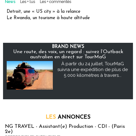
News
Les + lus
Les + commentés
Detroit, une « US city » à la relance
Le Rwanda, un tourisme à haute altitude
BRAND NEWS
Une route, des voix, un regard : suivez l’Outback
australien en direct sur TourMaG
À partir du 24 juillet, TourMaG
suivra une expédition de plus de
5 000 kilomètres à travers...
LES
ANNONCES
NG TRAVEL - Assistant(e) Production - CDI - (Paris
2e)