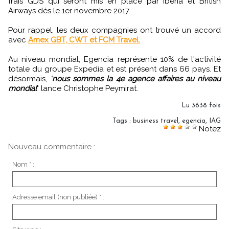
frais GDS qui seront mis en place par Iberia et British
Airways dès le 1er novembre 2017.
Pour rappel, les deux compagnies ont trouvé un accord
avec
Amex GBT, CWT et FCM Travel.
Au niveau mondial, Egencia représente 10% de l'activité
totale du groupe Expedia et est présent dans 66 pays. Et
désormais,
"
nous sommes la 4e agence affaires au niveau
mondial
" lance Christophe Peymirat.
Lu 3638 fois
Tags
:
business travel
,
egencia
,
IAG
Notez
Nouveau commentaire :
Nom * :
Adresse email (non publiée) * :