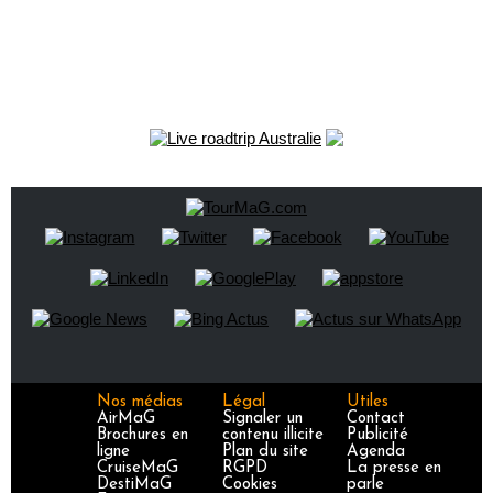
Nos médias
Légal
Utiles
AirMaG
Signaler un
Contact
Brochures en
contenu illicite
Publicité
ligne
Plan du site
Agenda
CruiseMaG
RGPD
La presse en
DestiMaG
Cookies
parle