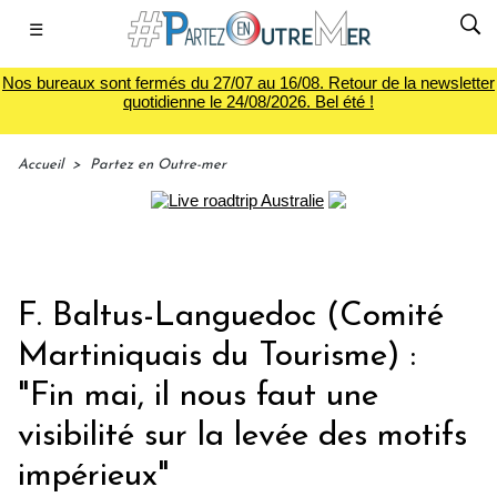
☰
Nos bureaux sont fermés du 27/07 au 16/08. Retour de la newsletter
quotidienne le 24/08/2026. Bel été !
Accueil
>
Partez en Outre-mer
F. Baltus-Languedoc (Comité
Martiniquais du Tourisme) :
"Fin mai, il nous faut une
visibilité sur la levée des motifs
impérieux"