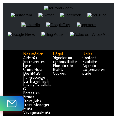
Nos médias
Légal
Utiles
AirMaG
Signaler un
Contact
Brochures en
contenu illicite
Publicité
ligne
Plan du site
Agenda
CruiseMaG
RGPD
La presse en
DestiMaG
Cookies
parle
Futuroscopie
La Travel Tech
LuxuryTravelMa
G
Partez en
France
TravelJobs
TravelManager
MaG
VoyageursMaG
Voyages