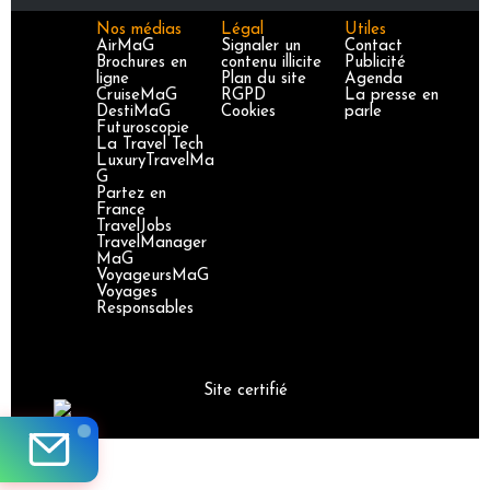
Nos médias
Légal
Utiles
AirMaG
Signaler un
Contact
Brochures en
contenu illicite
Publicité
ligne
Plan du site
Agenda
CruiseMaG
RGPD
La presse en
DestiMaG
Cookies
parle
Futuroscopie
La Travel Tech
LuxuryTravelMa
G
Partez en
France
TravelJobs
TravelManager
MaG
VoyageursMaG
Voyages
Responsables
Site certifié