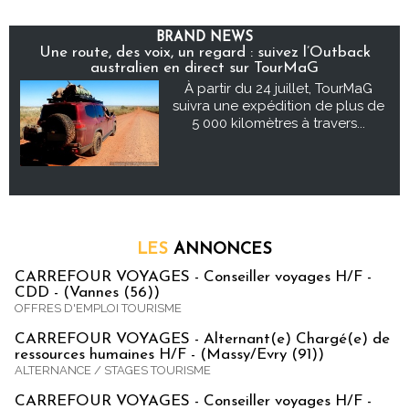
BRAND NEWS
Une route, des voix, un regard : suivez l’Outback
australien en direct sur TourMaG
À partir du 24 juillet, TourMaG
suivra une expédition de plus de
5 000 kilomètres à travers...
LES
ANNONCES
CARREFOUR VOYAGES - Conseiller voyages H/F -
CDD - (Vannes (56))
OFFRES D'EMPLOI TOURISME
CARREFOUR VOYAGES - Alternant(e) Chargé(e) de
ressources humaines H/F - (Massy/Evry (91))
ALTERNANCE / STAGES TOURISME
CARREFOUR VOYAGES - Conseiller voyages H/F -