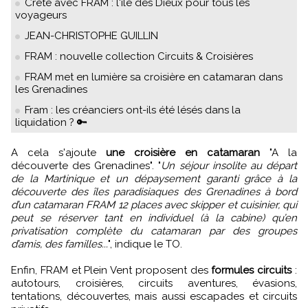
Crète avec FRAM : l'île des Dieux pour tous les
voyageurs
JEAN-CHRISTOPHE GUILLIN
FRAM : nouvelle collection Circuits & Croisières
FRAM met en lumière sa croisière en catamaran dans
les Grenadines
Fram : les créanciers ont-ils été lésés dans la
liquidation ? 🔑
A cela s'ajoute
une croisière en catamaran
"A la
découverte des Grenadines". "
Un séjour insolite au départ
de la Martinique et un dépaysement garanti grâce à la
découverte des îles paradisiaques des Grenadines à bord
d’un catamaran FRAM 12 places avec skipper et cuisinier, qui
peut se réserver tant en individuel (à la cabine) qu’en
privatisation complète du catamaran par des groupes
d’amis, des familles...
", indique le TO.
Enfin, FRAM et Plein Vent proposent des
formules circuits
:
autotours, croisières, circuits aventures, évasions,
tentations, découvertes, mais aussi escapades et circuits