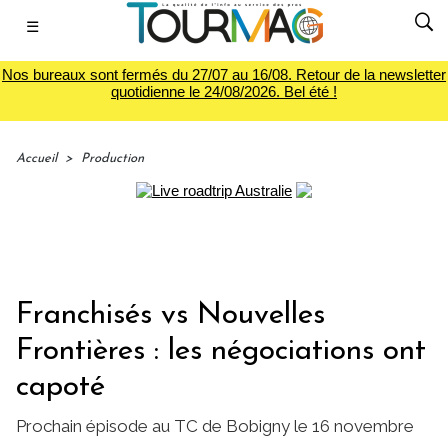
☰
Nos bureaux sont fermés du 27/07 au 16/08. Retour de la newsletter
quotidienne le 24/08/2026. Bel été !
Accueil
>
Production
Franchisés vs Nouvelles
Frontières : les négociations ont
capoté
Prochain épisode au TC de Bobigny le 16 novembre