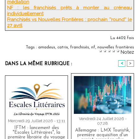
médiation
NF : les franchisés prêts à monter au créneau
individuellement
Franchisés vs Nouvelles Frontières : prochain ''round'' le
27 avril
Lu 4402 fois
Tags
:
amadeus
,
catrix
,
franchisés
,
nf
,
nouvelles frontières
Notez
<
>
DANS LA MÊME RUBRIQUE :
Vendredi 24 Juillet 2026 -
Mercredi 29 Juillet 2026 - 13:11
07:28
IFTM : lancement des
Allemagne : LMX Touristik,
"Escales Littéraires", la
première acquisition d'un
première librairie du voyage